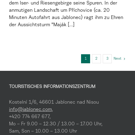
dem Iser- und Riesengebirge seine Spuren. In der
anmutigen Landschaft um Příchovice (ca. 20
Minuten Autofahrt aus Jablonec) ragt ihm zu Ehren
der Aussichtsturm "Maják [...]
1
2
3
Next
TOURISTISCHES INFORMATIONSZENTRUM
Kostelní 1/6, 46601 Jablonec nad Nisou
info@jablonec.com
,
+420 774 667 677,
Mo – Fr 9.00 – 12.30 / 13.00 – 17.00 Uhr,
Sam, Son – 10.00 – 13.00 Uhr