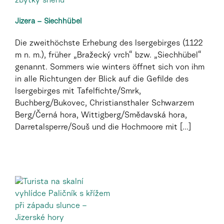
Jizera – Siechhübel
Die zweithöchste Erhebung des Isergebirges (1122
m n. m.), früher „Bražecký vrch“ bzw. „Siechhübel“
genannt. Sommers wie winters öffnet sich von ihm
in alle Richtungen der Blick auf die Gefilde des
Isergebirges mit Tafelfichte/Smrk,
Buchberg/Bukovec, Christiansthaler Schwarzem
Berg/Černá hora, Wittigberg/Smědavská hora,
Darretalsperre/Souš und die Hochmoore mit [...]