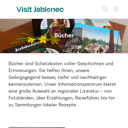
Skip
to
content
Bücher
Bücher sind Schatzkisten voller Geschichten und
Erinnerungen. Sie helfen Ihnen, unsere
Gebirgsgegend besser, tiefer und nachhaltiger
kennenzulernen. Unser Informationszentrum bietet
eine große Auswahl an regionaler Literatur – von
Fotobänden, über Erzählungen, Reiseführer, bis hin
zu Sammlungen lokaler Rezepte.