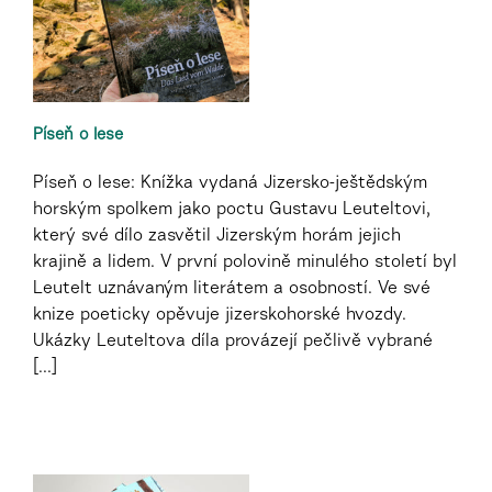
Píseň o lese
Píseň o lese: Knížka vydaná Jizersko-ještědským
horským spolkem jako poctu Gustavu Leuteltovi,
který své dílo zasvětil Jizerským horám jejich
krajině a lidem. V první polovině minulého století byl
Leutelt uznávaným literátem a osobností. Ve své
knize poeticky opěvuje jizerskohorské hvozdy.
Ukázky Leuteltova díla provázejí pečlivě vybrané
[...]