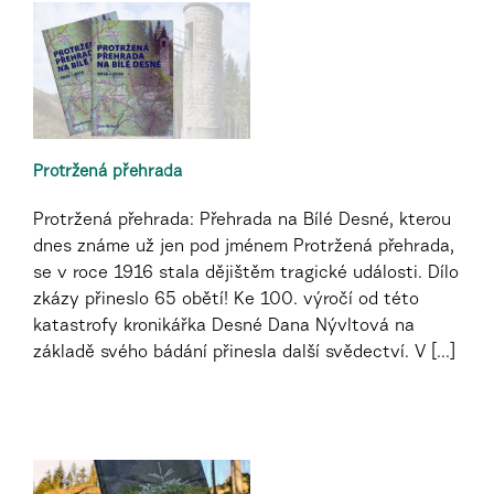
Protržená přehrada
Protržená přehrada: Přehrada na Bílé Desné, kterou
dnes známe už jen pod jménem Protržená přehrada,
se v roce 1916 stala dějištěm tragické události. Dílo
zkázy přineslo 65 obětí! Ke 100. výročí od této
katastrofy kronikářka Desné Dana Nývltová na
základě svého bádání přinesla další svědectví. V [...]