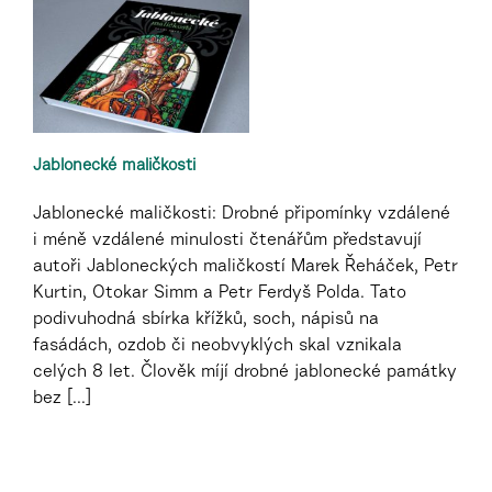
Jablonecké maličkosti
Jablonecké maličkosti: Drobné připomínky vzdálené
i méně vzdálené minulosti čtenářům představují
autoři Jabloneckých maličkostí Marek Řeháček, Petr
Kurtin, Otokar Simm a Petr Ferdyš Polda. Tato
podivuhodná sbírka křížků, soch, nápisů na
fasádách, ozdob či neobvyklých skal vznikala
celých 8 let. Člověk míjí drobné jablonecké památky
bez [...]