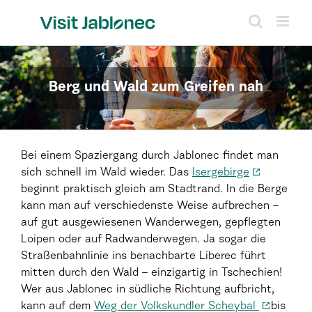
Skip
to
content
Berg und Wald zum Greifen nah
Bei einem Spaziergang durch Jablonec findet man
sich schnell im Wald wieder. Das
Isergebirge
beginnt praktisch gleich am Stadtrand. In die Berge
kann man auf verschiedenste Weise aufbrechen –
auf gut ausgewiesenen Wanderwegen, gepflegten
Loipen oder auf Radwanderwegen. Ja sogar die
Straßenbahnlinie ins benachbarte Liberec führt
mitten durch den Wald – einzigartig in Tschechien!
Wer aus Jablonec in südliche Richtung aufbricht,
kann auf dem
Weg der Volkskundler Scheybal
bis