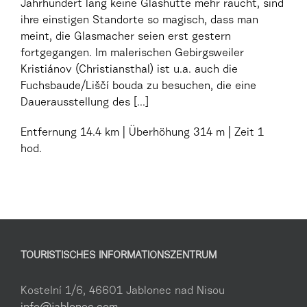
Jahrhundert lang keine Glashütte mehr raucht, sind
ihre einstigen Standorte so magisch, dass man
meint, die Glasmacher seien erst gestern
fortgegangen. Im malerischen Gebirgsweiler
Kristiánov (Christiansthal) ist u.a. auch die
Fuchsbaude/Liščí bouda zu besuchen, die eine
Dauerausstellung des [...]
Entfernung
14.4 km
Überhöhung
314 m
Zeit
1
hod.
TOURISTISCHES INFORMATIONSZENTRUM
Kostelní 1/6, 46601 Jablonec nad Nisou