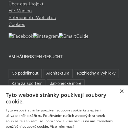
Über das Projekt
Für Medien
Befreundete Websites
Cookies
AM HÄUFIGSTEN GESUCHT
Co podniknout
Architektura
Rozhledny a vyhlídky
Kam za sportem
Jablonecké moře
×
Tyto webové stránky používají soubory
Praktické informace
Cyklistika
Běžky
cookie.
Bez bariér
Rozhledny
Tyto webové stránky používají soubory cookie ke zlepšení
uživatelského zážitku. Používáním našich webových stránek
souhlasíte se všemi soubory cookie v souladu s našimi zásadami
používání souborů cookie.
Více informací