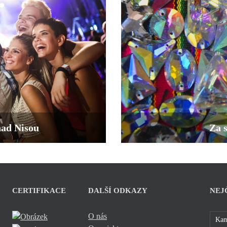
nad Nisou
Za s
CERTIFIKACE
DALŠÍ ODKAZY
NEJ
O nás
Kam