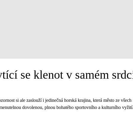
tící se klenot v samém srdc
pozornost si ale zaslouží i jedinečná horská krajina, která město ze všec
omenutelnou dovolenou, plnou bohatého sportovního a kulturního vyžití