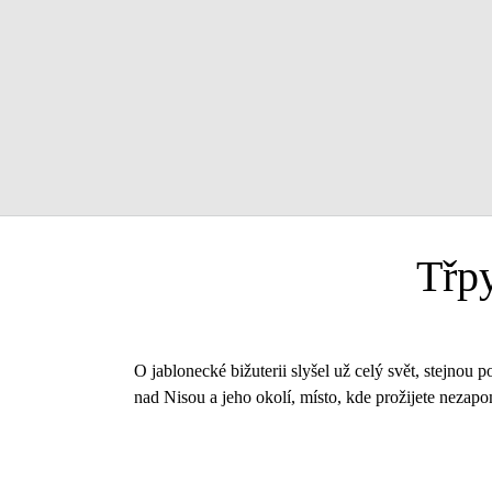
Třpy
O jablonecké bižuterii slyšel už celý svět, stejnou 
nad Nisou a jeho okolí, místo, kde prožijete nezap