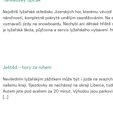
Tanvaldský Špičák
Největší lyžařské středisko Jizerských hor, kterému vévodí
náročností, kompletně pokryté umělým zasněžováním. Na sv
vyznavači jízdy na snowboardu. Nechybí ani dětské hřiště
je lyžařská škola, půjčovna a servis lyžařského vybavení. htt
Ještěd – hory za rohem
Nevšedním lyžařským zážitkem může být i jízda na svazích
našemu kraji. Sjezdovky se nacházejí na okraji Liberce, tu
Autem jste pod svahem za 20 minut. Výhodou jsou parkoviš
[...]