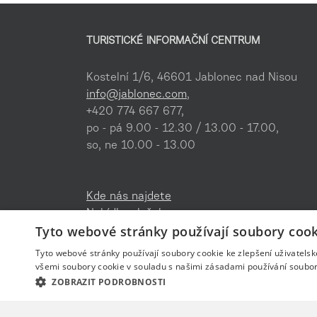
TURISTICKÉ INFORMAČNÍ CENTRUM
Kostelní 1/6, 46601 Jablonec nad Nisou
info@jablonec.com
,
+420 774 667 677,
po - pá 9.00 - 12.30 / 13.00 - 17.00,
so, ne 10.00 - 13.00
Kde nás najdete
Nabídka služeb
Tyto webové stránky používají soubory cook
Ke stažení
Tyto webové stránky používají soubory cookie ke zlepšení uživatels
všemi soubory cookie v souladu s našimi zásadami používání soubor
ZOBRAZIT PODROBNOSTI