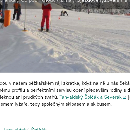
stránka
/
Co podniknout
/
Zima
/
Sjezdové lyžování / 
jdou v našem běžkařském ráji zkrátka, když na ně u nás čeká
nému profilu a perfektními servisu ocení především rodiny s d
ezaleknou ani prudkých svahů.
Tanvaldský Špičák a Severák
j
émem lyžaře, tedy společným skipasem a skibusem.