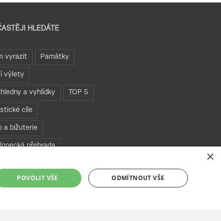
ČASTĚJI HLEDÁTE
 vyrazit
Památky
í výlety
hledny a vyhlídky
TOP 5
istické cíle
o a bižuterie
lonecká přehrada
×
hledny
POVOLIT VŠE
ODMÍTNOUT VŠE
te se v Jablonci