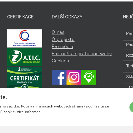
CERTIFIKACE
DALŠÍ ODKAZY
NEJ
O nás
Kam
O projektu
Pěš
Pro média
Partneři a spřátelené weby
Roz
Cookies
Tur
Skl
Jab
ie.
Roz
kého zážitku. Používáním našich webových stránek souhlasíte se
Bav
ů cookie.
Více informací