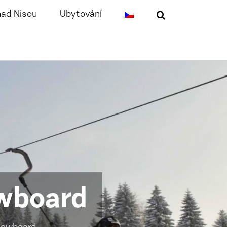
nad Nisou
Ubytování
owboard