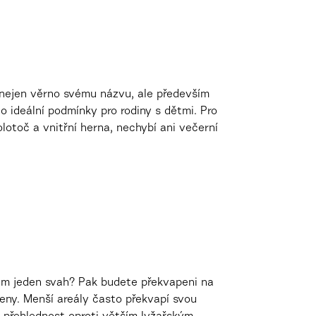
 nejen věrno svému názvu, ale především
 ideální podmínky pro rodiny s dětmi. Pro
olotoč a vnitřní herna, nechybí ani večerní
vám jeden svah? Pak budete překvapeni na
ceny. Menší areály často překvapí svou