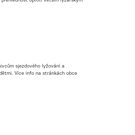
á přehlednost oproti větším lyžařským
nivcům sjezdového lyžování a
dětmi. Více info na stránkách obce