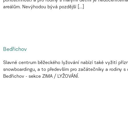
pohostinností a pro rodiny s malými dětmi je nedoceniteln
areálům. Nevýhodou bývá pozdější [...]
Bedřichov
Slavné centrum běžeckého lyžování nabízí také vyžití příz
snowboardingu, a to především pro začátečníky a rodiny s 
Bedřichov - sekce ZIMA / LYŽOVÁNÍ.