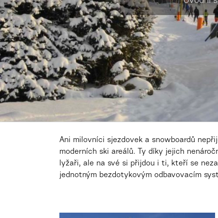
Úvodní 
Ani milovníci sjezdovek a snowboardů nepři
moderních ski areálů. Ty díky jejich nenároč
lyžaři, ale na své si přijdou i ti, kteří se n
jednotným bezdotykovým odbavovacím syst