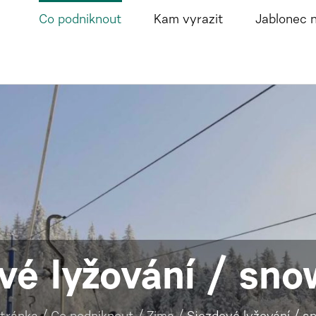
Co podniknout
Kam vyrazit
Jablonec 
vé lyžování / sn