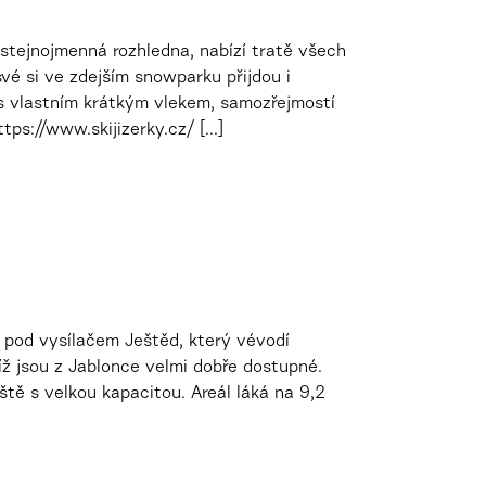
 stejnojmenná rozhledna, nabízí tratě všech
é si ve zdejším snowparku přijdou i
 s vlastním krátkým vlekem, samozřejmostí
ps://www.skijizerky.cz/ [...]
 pod vysílačem Ještěd, který vévodí
díž jsou z Jablonce velmi dobře dostupné.
tě s velkou kapacitou. Areál láká na 9,2