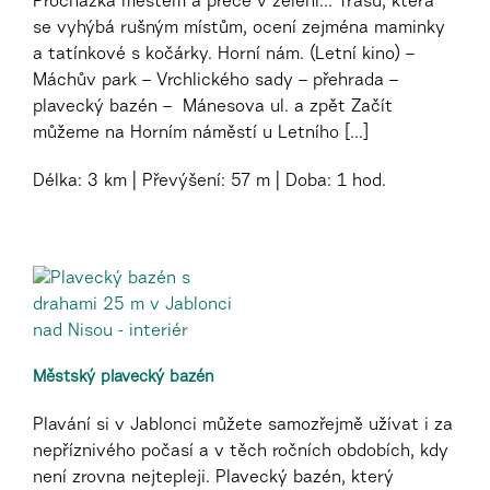
Procházka městem a přece v zeleni... Trasu, která
se vyhýbá rušným místům, ocení zejména maminky
a tatínkové s kočárky. Horní nám. (Letní kino) –
Máchův park – Vrchlického sady – přehrada –
plavecký bazén – Mánesova ul. a zpět Začít
můžeme na Horním náměstí u Letního [...]
Délka:
3 km
Převýšení:
57 m
Doba:
1 hod.
Městský plavecký bazén
Plavání si v Jablonci můžete samozřejmě užívat i za
nepříznivého počasí a v těch ročních obdobích, kdy
není zrovna nejtepleji. Plavecký bazén, který