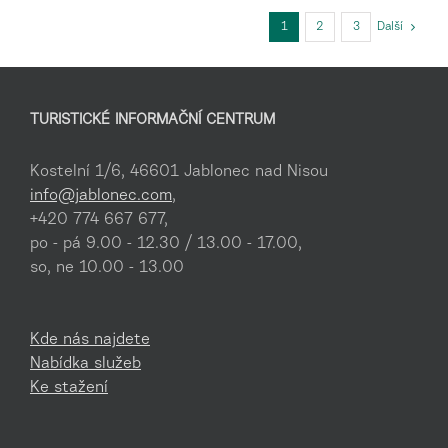
1
2
3
Další
TURISTICKÉ INFORMAČNÍ CENTRUM
Kostelní 1/6, 46601 Jablonec nad Nisou
info@jablonec.com
,
+420 774 667 677,
po - pá 9.00 - 12.30 / 13.00 - 17.00,
so, ne 10.00 - 13.00
Kde nás najdete
Nabídka služeb
Ke stažení