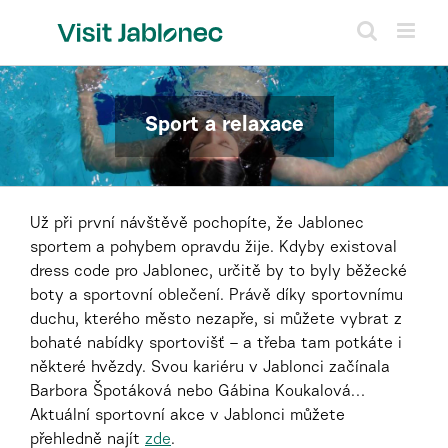
Přeskočit
na
obsah
Sport a relaxace
Už při první návštěvě pochopíte, že Jablonec
sportem a pohybem opravdu žije. Kdyby existoval
dress code pro Jablonec, určitě by to byly běžecké
boty a sportovní oblečení. Právě díky sportovnímu
duchu, kterého město nezapře, si můžete vybrat z
bohaté nabídky sportovišť – a třeba tam potkáte i
některé hvězdy. Svou kariéru v Jablonci začínala
Barbora Špotáková nebo Gábina Koukalová…
Aktuální sportovní akce v Jablonci můžete
přehledně najít
zde
.