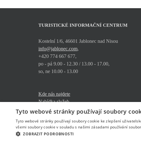
TURISTICKÉ INFORMAČNÍ CENTRUM
Kostelní 1/6, 46601 Jablonec nad Nisou
info@jablonec.com
,
+420 774 667 677,
po - pá 9.00 - 12.30 / 13.00 - 17.00,
so, ne 10.00 - 13.00
Kde nás najdete
Nabídka služeb
Ke stažení
Tyto webové stránky používají soubory cook
Tyto webové stránky používají soubory cookie ke zlepšení uživatels
všemi soubory cookie v souladu s našimi zásadami používání soubor
ZOBRAZIT PODROBNOSTI
© Copyright
jablonec.com
2026
- created by
www.ngstranky.cz