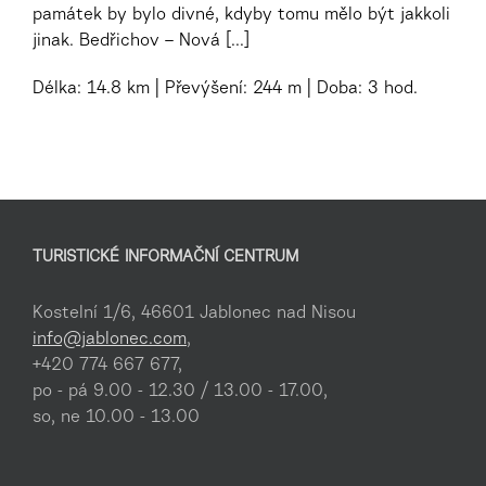
památek by bylo divné, kdyby tomu mělo být jakkoli
jinak. Bedřichov – Nová [...]
Délka:
14.8 km
Převýšení:
244 m
Doba:
3 hod.
TURISTICKÉ INFORMAČNÍ CENTRUM
Kostelní 1/6, 46601 Jablonec nad Nisou
info@jablonec.com
,
+420 774 667 677,
po - pá 9.00 - 12.30 / 13.00 - 17.00,
so, ne 10.00 - 13.00