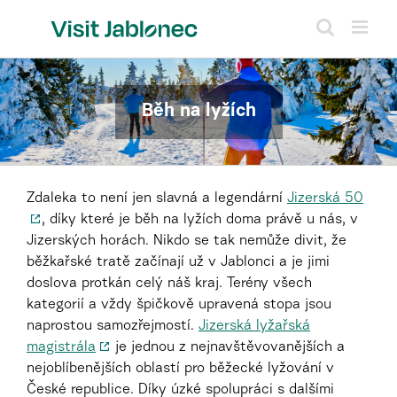
Přeskočit
na
obsah
Běh na lyžích
Zdaleka to není jen slavná a legendární
Jizerská 50
, díky které je běh na lyžích doma právě u nás, v
Jizerských horách. Nikdo se tak nemůže divit, že
běžkařské tratě začínají už v Jablonci a je jimi
doslova protkán celý náš kraj. Terény všech
kategorií a vždy špičkově upravená stopa jsou
naprostou samozřejmostí.
Jizerská lyžařská
magistrála
je jednou z nejnavštěvovanějších a
nejoblíbenějších oblastí pro běžecké lyžování v
České republice. Díky úzké spolupráci s dalšími