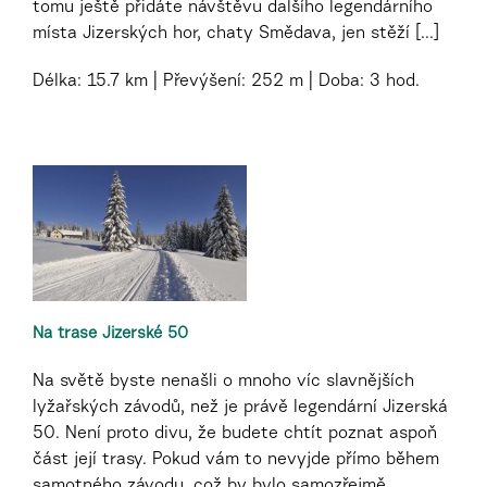
tomu ještě přidáte návštěvu dalšího legendárního
místa Jizerských hor, chaty Smědava, jen stěží [...]
Délka:
15.7 km
Převýšení:
252 m
Doba:
3 hod.
Na trase Jizerské 50
Na světě byste nenašli o mnoho víc slavnějších
lyžařských závodů, než je právě legendární Jizerská
50. Není proto divu, že budete chtít poznat aspoň
část její trasy. Pokud vám to nevyjde přímo během
samotného závodu, což by bylo samozřejmě