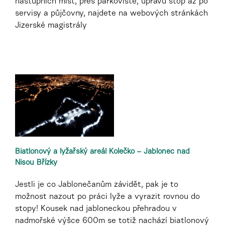
nástupních míst, přes parkoviště, úpravu stop až po
servisy a půjčovny, najdete na webových stránkách
Jizerské magistrály
Biatlonový a lyžařský areál Kolečko – Jablonec nad
Nisou Břízky
Jestli je co Jablonečanům závidět, pak je to
možnost nazout po práci lyže a vyrazit rovnou do
stopy! Kousek nad jabloneckou přehradou v
nadmořské výšce 600m se totiž nachází biatlonový