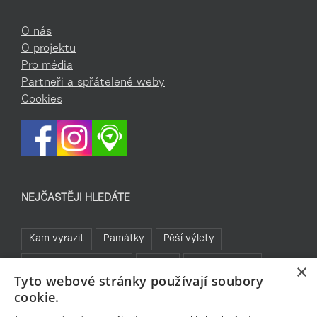
O nás
O projektu
Pro média
Partneři a spřátelené weby
Cookies
NEJČASTĚJI HLEDÁTE
Kam vyrazit
Památky
Pěší výlety
Rozhledny a vyhlídky
TOP 5
Turistické cíle
×
Tyto webové stránky používají soubory
Sklo a bižuterie
Jablonecká přehrada
Rozhledny
cookie.
Bavte se v Jablonci