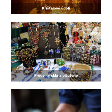
Křišťálové údolí
Prodejny skla a bižuterie