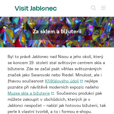
Přeskočit
na
obsah
Za sklem a bižuterií
Byl to právě Jablonec nad Nisou a jeho okolí, který
se koncem 19. století stal světovým centrem skla a
bižuterie. Zde se začal psát věhlas světoznámých
značek jako Swarovski nebo Riedel. Minulost, ale i
žhavou současnost
Křišťálového údolí
nejlépe
poznáte při návštěvě moderních expozic našeho
Muzea skla a bižuterie
. Současnou produkci pak
můžete zakoupit v obchůdcích, kterých je v
Jablonci nespočet – nabízí jak hotovou bižuterii, tak
perle k vlastní tvorbě, a to i formou e-shopu.