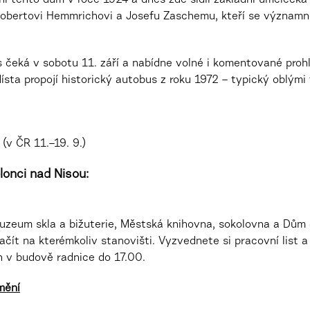
rhl tento dům v roce 1924 a dnes zde sídlí základní uměleck
obertovi Hemmrichovi a Josefu Zaschemu, kteří se významně 
čeká v sobotu 11. září a nabídne volné i komentované prohlí
 Místa propojí historický autobus z roku 1972 – typický oblým
(v ČR 11.–19. 9.)
onci nad Nisou:
uzeum skla a bižuterie, Městská knihovna, sokolovna a Dů
ít na kterémkoliv stanovišti. Vyzvednete si pracovní list a 
en v budově radnice do 17.00.
mění