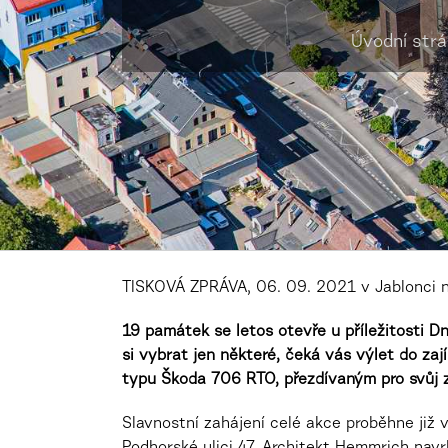
Úvodní str
TISKOVÁ ZPRÁVA, 06. 09. 2021 v Jablonci n
19 památek se letos otevře u příležitosti 
si vybrat jen některé, čeká vás výlet do zaj
typu Škoda 706 RTO, přezdívaným pro svůj z
Slavnostní zahájení celé akce proběhne již