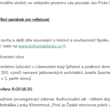
minulého století ve veřejném prostoru vás provede Jan Pick
ření památek pro veřejnost
:
ochy a další díla související s historií a současností Spol
nebo na
www.kulturajablonec.cz
.
Kostelní ulice
eckému lyžování v Libereckém kraji (přízemí a podkroví domu
e 150. výročí narození jabloneckých architektů Josefa Zasc
v 1. patře domu).
vřeno 9.00-16.30
možnost prvoregistrací zdarma. Audiovizuální sál – během do
přednáška Lenky Klimentové „Proč je Česká mincovna právě v