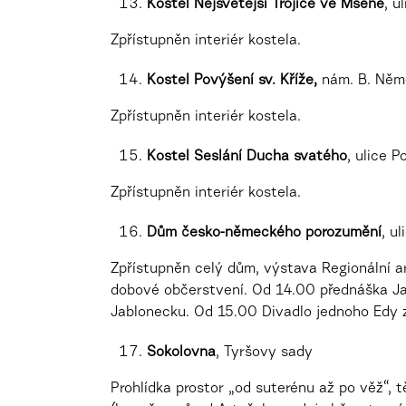
Kostel Nejsvětější Trojice ve Mšeně
, u
Zpřístupněn interiér kostela.
Kostel Povýšení sv. Kříže,
nám. B. Něm
Zpřístupněn interiér kostela.
Kostel Seslání Ducha svatého
, ulice 
Zpřístupněn interiér kostela.
Dům česko-německého porozumění
, u
Zpřístupněn celý dům, výstava Regionální a
dobové občerstvení. Od 14.00 přednáška Jaro
Jablonecku. Od 15.00 Divadlo jednoho Edy za
Sokolovna
, Tyršovy sady
Prohlídka prostor „od suterénu až po věž“, 