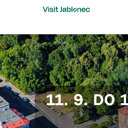
Přeskočit
na
obsah
11. 9. DO