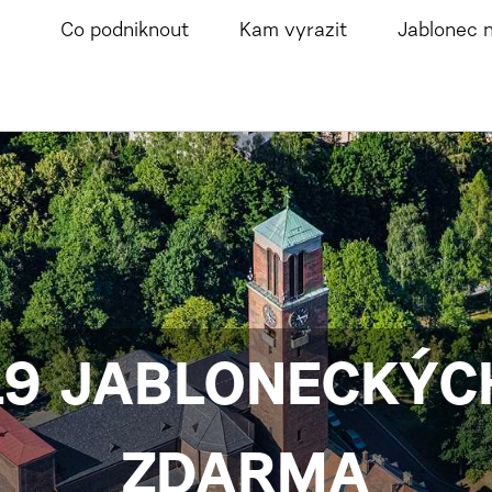
Co podniknout
Kam vyrazit
Jablonec 
 19 JABLONECKÝ
ZDARMA