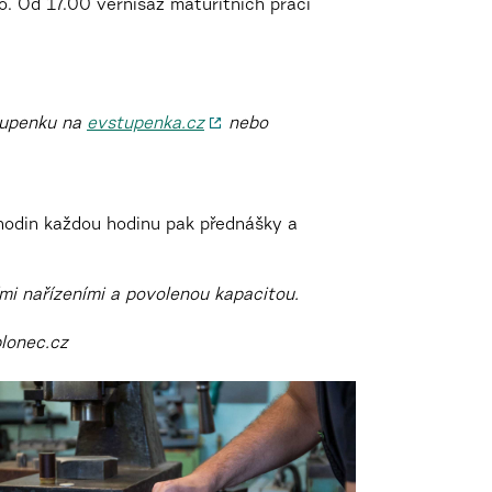
o. Od 17.00 vernisáž maturitních prací
tupenku na
evstupenka.cz
nebo
 hodin každou hodinu pak přednášky a
ími nařízeními a povolenou kapacitou.
lonec.cz