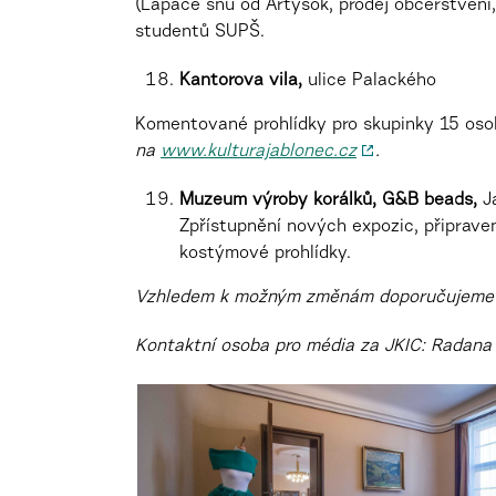
(Lapače snů od Artyšok, prodej občerstvení,
studentů SUPŠ.
Kantorova vila,
ulice Palackého
Komentované prohlídky pro skupinky 15 oso
na
www.kulturajablonec.cz
.
Muzeum výroby korálků, G&B beads,
Ja
Zpřístupnění nových expozic, připrav
kostýmové prohlídky.
Vzhledem k možným změnám doporučujeme 
Kontaktní osoba pro média za JKIC: Radan