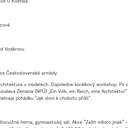
lice U Kostela
cové
Pod Vodárnou
lice Československé armády
rchitektura v modelech. Dopoledne korálkový workshop. Po ce
slava Zemana (NPÚ) „Ein Volk, ein Reich, eine Architektur“ 
hraje pohádku “Jak sloni k chobotu přišli”.
tělocvičná herna, gymnastický sál. Akce “Zažít město jinak” 