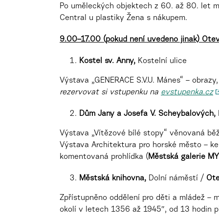
Po uměleckých objektech z 60. až 80. let 
Central u plastiky Žena s nákupem.
9.00–17.00 (pokud není uvedeno jinak)
Otev
Kostel sv. Anny,
Kostelní ulice
Výstava „GENERACE S.V.U. Mánes“ – obrazy, s
rezervovat si vstupenku na
evstupenka.cz
Dům Jany a Josefa V. Scheybalových,
Výstava „Vítězové bílé stopy“ věnovaná běž
Výstava Architektura pro horské město – k
komentovaná prohlídka (
Městská galerie MY
Městská knihovna,
Dolní náměstí /
Ote
Zpřístupněno oddělení pro děti a mládež – 
okolí v letech 1356 až 1945″, od 13 hodin 