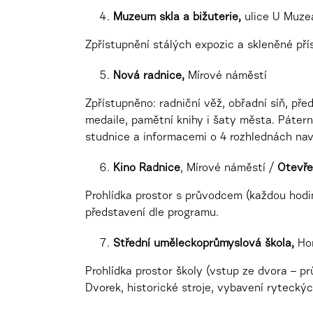
Muzeum skla a bižuterie,
ulice U Muze
Zpřístupnění stálých expozic a skleněné pří
Nová radnice,
Mírové náměstí
Zpřístupněno: radniční věž, obřadní síň, př
medaile, pamětní knihy i šaty města. Páter
studnice a informacemi o 4 rozhlednách na
Kino Radnice
, Mírové náměstí /
Otevř
Prohlídka prostor s průvodcem (každou hodin
představení dle programu.
Střední uměleckoprůmyslová škola,
Ho
Prohlídka prostor školy (vstup ze dvora – p
Dvorek, historické stroje, vybavení rytecký