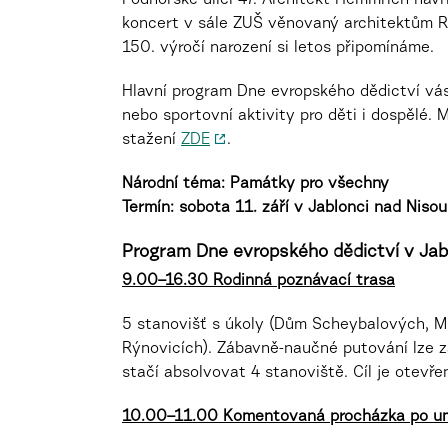
Podhorské ulici 47. Architekt Hemmrich nav
koncert v sále ZUŠ věnovaný architektům R
150. výročí narození si letos připomínáme.
Hlavní program Dne evropského dědictví vás 
nebo sportovní aktivity pro děti i dospělé.
stažení
ZDE
.
Národní téma: Památky pro všechny
Termín:
sobota
11. září v Jablonci nad Nisou
Program Dne evropského dědictví v Jabl
9.00–16.30
Rodinná poznávací trasa
5 stanovišť s úkoly (Dům Scheybalových, M
Rýnovicích). Zábavně-naučné putování lze zač
stačí absolvovat 4 stanoviště. Cíl je otevř
10.00–11.00 Komentovaná procházka po u