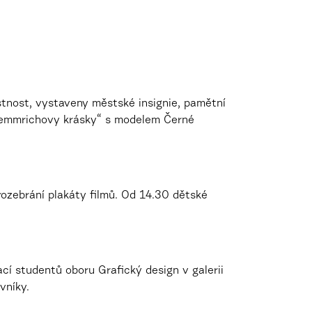
ístnost, vystaveny městské insignie, pamětní
 „Hemmrichovy krásky“ s modelem Černé
rozebrání plakáty filmů. Od 14.30 dětské
ací studentů oboru Grafický design v galerii
vníky.