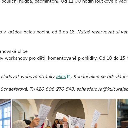
 pouliční hudba, badminton). Od 11.00 hodin loutkové divadl
b v každou celou hodinu od 9 do 16.
Nutné rezervovat si vs
novská ulice
eny workshopy pro děti, komentované prohlídky. Od 10 do 15
sledovat webové stránky
akce
. Konání akce se řídí vládn
a Schaeferová, T:+420 606 270 543, schaeferova@kulturajab