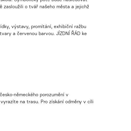
á škola. Symbolicky poté bude následovat
zasloužili o tvář našeho města a jejichž
dky, výstavy, promítání, exhibiční ražbu
i tvary a červenou barvou. JÍZDNÍ ŘÁD ke
m česko-německého porozumění v
vyrazíte na trasu. Pro získání odměny v cíli