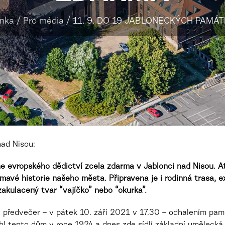
ánka
/
Pro média
/
11. 9. DO 19 JABLONECKÝCH PAMÁ
ad Nisou:
Dne evropského dědictví zcela zdarma v Jablonci nad Nisou. 
ímavé historie našeho města. Připravena je i rodinná trasa, 
akulacený tvar “vajíčko” nebo “okurka”.
 v předvečer – v pátek 10. září 2021 v 17.30 – odhalením p