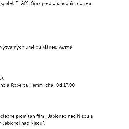
o (spolek PLAC). Sraz před obchodním domem
ku výtvarných umělců Mánes.
Nutné
).
heho a Roberta Hemmricha. Od 17.00
poledne promítán film „Jablonec nad Nisou a
 Jablonci nad Nisou“.