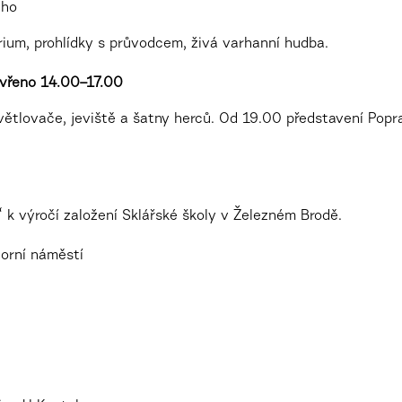
ého
rium, prohlídky s průvodcem, živá varhanní hudba.
vřeno 14.00–17.00
ětlovače, jeviště a šatny herců. Od 19.00 představení Popr
í“ k výročí založení Sklářské školy v Železném Brodě.
orní náměstí