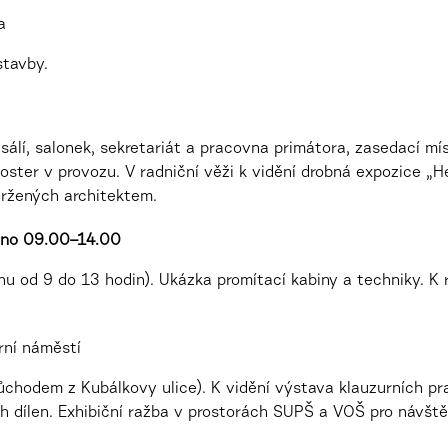
a
stavby.
edsálí, salonek, sekretariát a pracovna primátora, zasedací m
noster v provozu. V radniční věži k vidění drobná expozice
vržených architektem.
eno 09.00–14.00
u od 9 do 13 hodin). Ukázka promítací kabiny a techniky. K 
rní náměstí
růchodem z Kubálkovy ulice). K vidění výstava klauzurních pr
ch dílen. Exhibiční ražba v prostorách SUPŠ a VOŠ pro návště