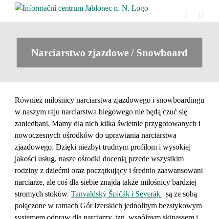
Skip
to
content
Narciarstwo zjazdowe / Snowboard
Również miłośnicy narciarstwa zjazdowego i snowboardingu
w naszym raju narciarstwa biegowego nie będą czuć się
zaniedbani. Mamy dla nich kilka świetnie przygotowanych i
nowoczesnych ośrodków do uprawiania narciarstwa
zjazdowego. Dzięki niezbyt trudnym profilom i wysokiej
jakości usług, nasze ośrodki docenią przede wszystkim
rodziny z dziećmi oraz początkujący i średnio zaawansowani
narciarze, ale coś dla siebie znajdą także miłośnicy bardziej
stromych stoków.
Tanvaldský Špičák i Severák
są ze sobą
połączone w ramach Gór Izerskich jednolitym bezstykowym
systemem odpraw dla narciarzy, tzn. wspólnym skipassem i