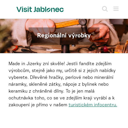
Přeskočit
na
obsah
Regionální výrobky
Made in Jizerky zní skvěle! Jestli fandíte zdejším
výrobcům, stejně jako my, určitě si z jejich nabídky
vyberete. Dřevěné hračky, perlové nebo minerální
náramky, skleněné zátky, nápoje z bylinek nebo
keramiku z chráněné dílny. To je jen malá
ochutnávka toho, co se ve zdejším kraji vyrábí a k
zakoupení je přímo v našem
turistickém infocentru.