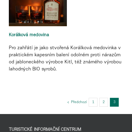
Korálková medovina
Pro zahřátí je jako stvořená Korálková medovinka v
praktickém kapesním balení odolném proti nárazům
od jabloneckého výrobce Kitl, též známého výrobou
lahodných BIO syrobů.
Předchozí
1
2
3
TURISTICKÉ INFORMAČNÍ CENTRUM