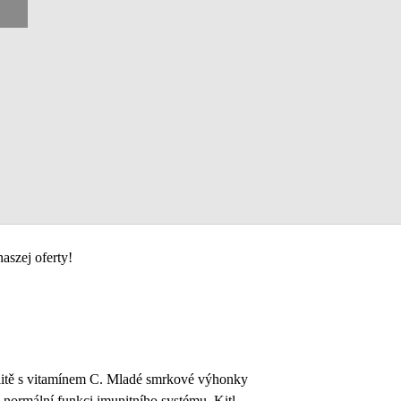
aszej oferty!
itě s vitamínem C. Mladé smrkové výhonky
 normální funkci imunitního systému. Kitl