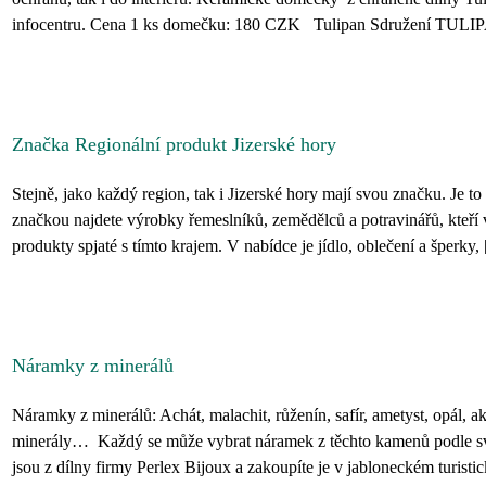
infocentru. Cena 1 ks domečku: 180 CZK Tulipan Sdružení TULIPA
Značka Regionální produkt Jizerské hory
Stejně, jako každý region, tak i Jizerské hory mají svou značku. Je t
značkou najdete výrobky řemeslníků, zemědělců a potravinářů, kteří v
produkty spjaté s tímto krajem. V nabídce je jídlo, oblečení a šperky, [
Náramky z minerálů
Náramky z minerálů: Achát, malachit, růženín, safír, ametyst, opál, akva
minerály… Každý se může vybrat náramek z těchto kamenů podle 
jsou z dílny firmy Perlex Bijoux a zakoupíte je v jabloneckém turistic