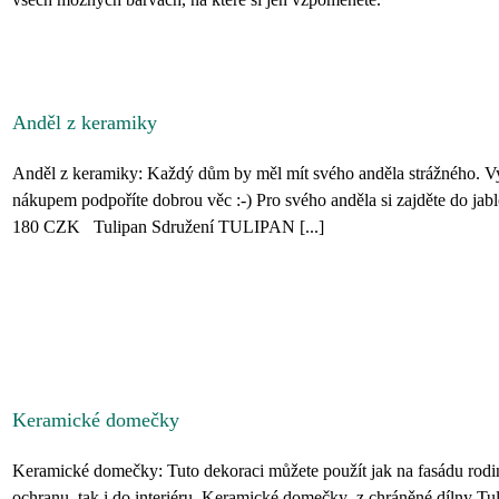
Anděl z keramiky
Anděl z keramiky: Každý dům by měl mít svého anděla strážného. Vy 
nákupem podpoříte dobrou věc :-) Pro svého anděla si zajděte do jabl
180 CZK Tulipan Sdružení TULIPAN [...]
Keramické domečky
Keramické domečky: Tuto dekoraci můžete použít jak na fasádu rodi
ochranu, tak i do interiéru. Keramické domečky z chráněné dílny Tu