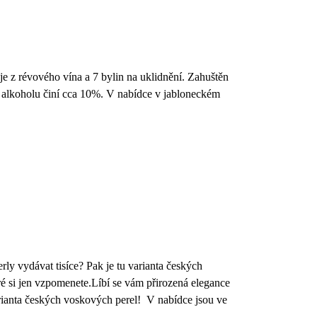
je z révového vína a 7 bylin na uklidnění. Zahuštěn
 alkoholu činí cca 10%. V nabídce v jabloneckém
ly vydávat tisíce? Pak je tu varianta českých
é si jen vzpomenete.Líbí se vám přirozená elegance
arianta českých voskových perel! V nabídce jsou ve