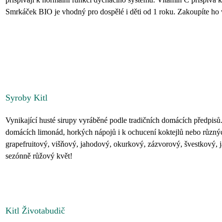
Smrkáček BIO je vhodný pro dospělé i děti od 1 roku. Zakoupíte ho v 
Syroby Kitl
Vynikající husté sirupy vyráběné podle tradičních domácích předpisů.
domácích limonád, horkých nápojů i k ochucení koktejlů nebo různý
grapefruitový, višňový, jahodový, okurkový, zázvorový, švestkový, 
sezónně růžový květ!
Kitl Životabudič