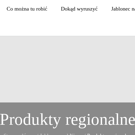
Co można tu robić
Dokąd wyruszyć
Jablonec n
Produkty regionaln