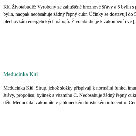
Kitl Životabudič: Vyrobený ze zahuštěné hroznové šťávy a 5 bylin s 
bylin, naopak neobsahuje žádný řepný cukr. Účinky se dostavují do 5
plechovkám energetických nápojů. Životabudič je k zakoupení i ve [..
Meducínka Kitl
Meducínka Kitl: Sirup, jehož složky přispívají k normální funkci imu
šťávy, propolisu, bylinek a vitamínu C. Neobsahuje žádný řepný cu
děti. Meducínku zakoupíte v jabloneckém turistickém infocentru. Cen