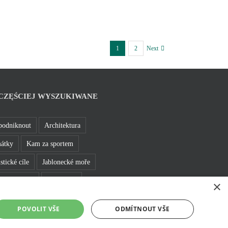
1
2
Next
CZĘŚCIEJ WYSZUKIWANE
podniknout
Architektura
átky
Kam za sportem
stické cíle
Jablonecké moře
 a bižuterie
Bez bariér
×
e se v Jablonci
Rozhledny
POVOLIT VŠE
ODMÍTNOUT VŠE