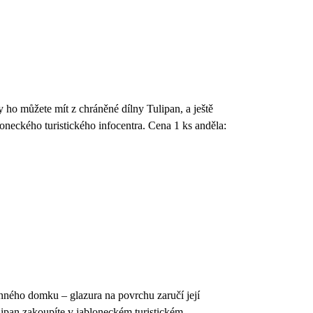
ho můžete mít z chráněné dílny Tulipan, a ještě
oneckého turistického infocentra. Cena 1 ks anděla:
nného domku – glazura na povrchu zaručí její
lipan zakoupíte v jabloneckém turistickém