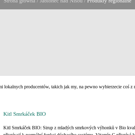
Strona główna
/
Jablonec nad Nisou
/
Produkty regionalne
ami lokalnych producentów, takich jak my, na pewno wybierzecie coś z n
Kitl Smrkáček BIO
Kitl Smrkáček BIO: Sirup z mladých smrkových výhonků v Bio kval
přispívají k normální funkci dýchacího systému. Vitamín C přispívá k