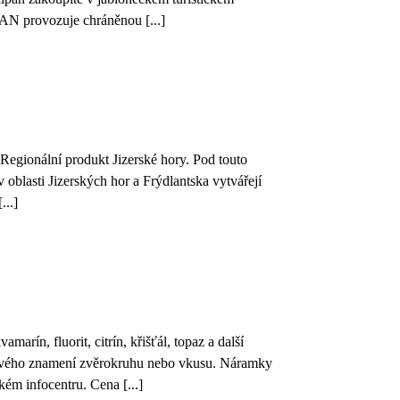
N provozuje chráněnou [...]
o Regionální produkt Jizerské hory. Pod touto
 oblasti Jizerských hor a Frýdlantska vytvářejí
...]
marín, fluorit, citrín, křišťál, topaz a další
svého znamení zvěrokruhu nebo vkusu. Náramky
kém infocentru. Cena [...]