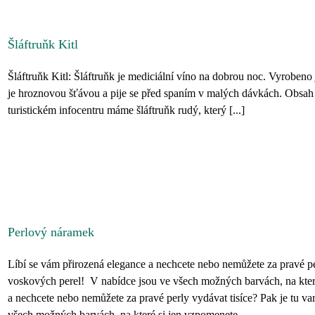
Šláftruňk Kitl
Šláftruňk Kitl: Šláftruňk je mediciální víno na dobrou noc. Vyrobeno 
je hroznovou šťávou a pije se před spaním v malých dávkách. Obsah
turistickém infocentru máme šláftruňk rudý, který [...]
Perlový náramek
Líbí se vám přirozená elegance a nechcete nebo nemůžete za pravé per
voskových perel! V nabídce jsou ve všech možných barvách, na kter
a nechcete nebo nemůžete za pravé perly vydávat tisíce? Pak je tu v
všech možných barvách, na které si jen vzpomenete.