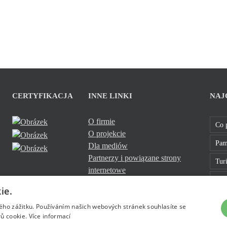
CERTYFIKACJA
INNE LINKI
NAJ
O firmie
Co 
O projekcie
Pam
Dla mediów
Partnerzy i powiązane strony
Turi
internetowe
Sklo
Cookies
ie.
Bavt
kého zážitku. Používáním našich webových stránek souhlasíte se
ů cookie.
Více informací