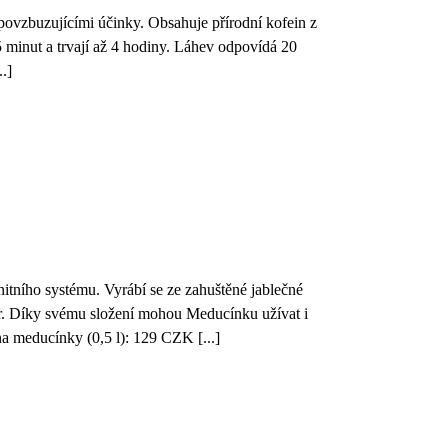
povzbuzujícími účinky. Obsahuje přírodní kofein z
 minut a trvají až 4 hodiny. Láhev odpovídá 20
.]
nitního systému. Vyrábí se ze zahuštěné jablečné
kr. Díky svému složení mohou Meducínku užívat i
a meducínky (0,5 l): 129 CZK [...]