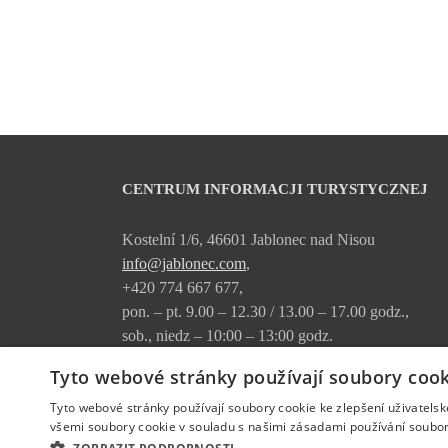
CENTRUM INFORMACJI TURYSTYCZNEJ
Kostelní 1/6, 46601 Jablonec nad Nisou
info@jablonec.com
,
+420 774 667 677,
pon. – pt. 9.00 – 12.30 / 13.00 – 17.00 godz.,
sob., niedz – 10:00 – 13:00 godz.
Tyto webové stránky používají soubory cook
Gdzie nas znajdziecie
Oferta usług
Tyto webové stránky používají soubory cookie ke zlepšení uživatels
Pobierz
všemi soubory cookie v souladu s našimi zásadami používání soubor