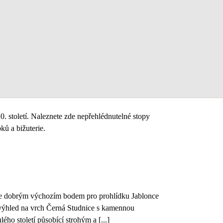
 století. Naleznete zde nepřehlédnutelné stopy
ků a bižuterie.
 je dobrým výchozím bodem pro prohlídku Jablonce
í výhled na vrch Černá Studnice s kamennou
ho století působící strohým a [...]