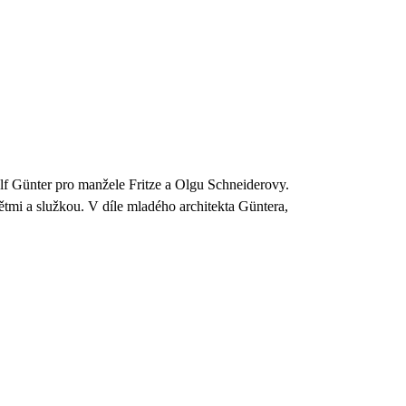
olf Günter pro manžele Fritze a Olgu Schneiderovy.
tmi a služkou. V díle mladého architekta Güntera,