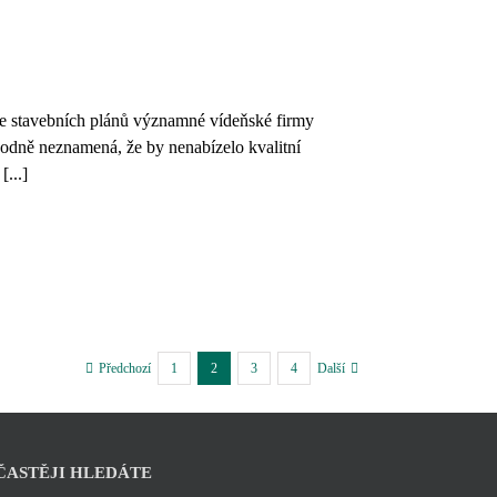
dle stavebních plánů významné vídeňské firmy
zhodně neznamená, že by nenabízelo kvalitní
[...]
1
2
3
4
Předchozí
Další
ČASTĚJI HLEDÁTE