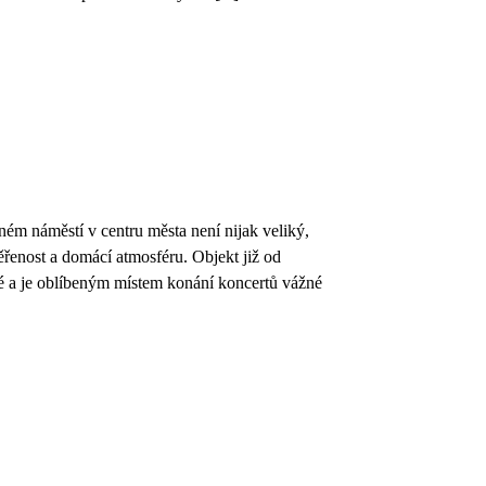
ém náměstí v centru města není nijak veliký,
řenost a domácí atmosféru. Objekt již od
é a je oblíbeným místem konání koncertů vážné