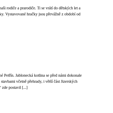
i rodiče a prarodiče. Ti se vrátí do dětských let a
ičky. Vystavované hračky jsou převážně z období od
é Petřín. Jablonecká kotlina se před námi dokonale
tavbami včetně přehrady, i větší část Jizerských
de postavil [...]