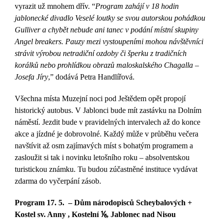
vyrazit už mnohem dřív. “
Program zahájí v 18 hodin
jablonecké divadlo Veselé loutky se svou autorskou pohádkou
Gulliver a chybět nebude ani tanec v podání místní skupiny
Angel breakers. Pauzy mezi vystoupeními mohou návštěvníci
strávit výrobou netradiční ozdoby či šperku z tradičních
korálků nebo prohlídkou obrazů maloskalského Chagalla –
Josefa Jíry
,” dodává Petra Handlířová.
Všechna místa Muzejní noci pod Ještědem opět propojí
historický autobus. V Jablonci bude mít zastávku na Dolním
náměstí. Jezdit bude v pravidelných intervalech až do konce
akce a jízdné je dobrovolné. Každý může v průběhu večera
navštívit až osm zajímavých míst s bohatým programem a
zasloužit si tak i novinku letošního roku – absolventskou
turistickou známku. Tu budou zúčastněné instituce vydávat
zdarma do vyčerpání zásob.
Program 17. 5. – Dům národopisců Scheybalových +
Kostel sv. Anny , Kostelní ⅙, Jablonec nad Nisou