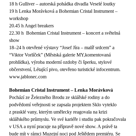
18 h Gulliver – autorská pohádka divadla Veselé loutky
19 h Lenka Morávková a Bohemian Cristal Instrument –
workshop
20.45 h Angel breakers
22.30 h Bohemian Cristal Instrument – koncert a světelná
show
18–24 h otevřené výstavy “Josef Jíra – malíř srdcem” a
“Viktor Vorlíček” (Městská galerie MY,komentovaná
prohlídka), výroba moderní ozdoby či šperku, stylové
občerstvení, Létající pivo, otevřeno turistické infocentrum.
www.jablonec.com
Bohemian Cristal Instrument – Lenka Morávková
Pochází ze Železného Brodu ze sklářské rodiny a do
podvědomí veřejnosti se zapsala projektem Sklo vyteklo
z prasklé vany, kterým umělecky reagovala na krizi
sklářského průmyslu. Ve své kariéře i studiu pak pokračovala
v USA a nyní pracuje na přípravě nové show. A právě ta
bude mít v rámci Muzejní noci pod Ještědem premiéru. Se