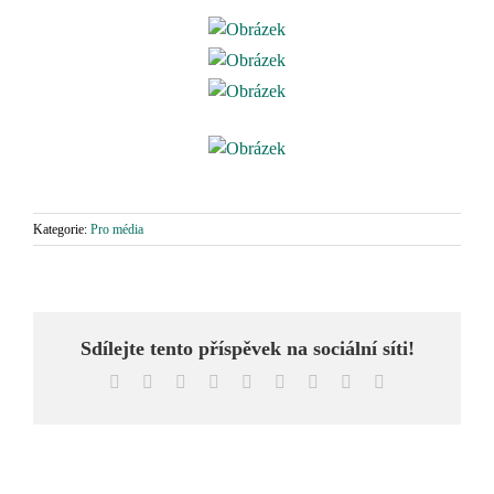
Kategorie:
Pro média
Sdílejte tento příspěvek na sociální síti!
Facebook
X
Reddit
LinkedIn
WhatsApp
Tumblr
Pinterest
Vk
E-
mail