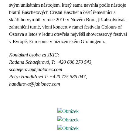
svým unikátním nástrojem, který sama navrhla podle nástroje
bratrů Baschetových Cristal Baschet a čeští řemeslníci a
skláři ho vyrobili v roce 2010 v Novém Boru, již absolvovala
zahraniční turné, vloni koncert v rámci festivalu Colours of
Ostrava a letos v lednu otevřela největší showcaseový festival
v Evropě, Eurosonic v nizozemském Groningenu.
Kontaktní osoba za JKIC:
Radana Schaeferová, T:+420 606 270 543,
schaeferova@jablonec.com
Petra Handlířová T: +420 775 585 047,
handlirova@jablonec.com