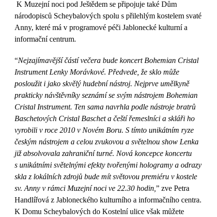
K Muzejní noci pod Ještědem se připojuje také Dům
národopisců Scheybalových spolu s přilehlým kostelem svaté
Anny, které má v programové péči Jablonecké kulturní a
informační centrum.
“
Nejzajímavější částí večera bude koncert Bohemian Cristal
Instrument Lenky Morávkové. Předvede, že sklo může
posloužit i jako skvělý hudební nástroj. Nejprve
umělkyně
prakticky návštěvníky seznámí se svým nástrojem Bohemian
Cristal Instrument. Ten sama navrhla podle nástroje bratrů
Baschetových Cristal Baschet a čeští řemeslníci a skláři ho
vyrobili v roce 2010 v Novém Boru. S tímto unikátním ryze
českým nástrojem a celou zvukovou a světelnou
show
Lenka
již absolvovala zahraniční turné. Nová koncepce koncertu
s unikátními světelnými efekty tvořenými hologramy a odrazy
skla z lokálních zdrojů bude mít světovou premiéru v kostele
sv. Anny v rámci Muzejní noci ve 22.30 hodin,
” zve Petra
Handlířová z Jabloneckého kulturního a informačního centra.
K Domu Scheybalových do Kostelní ulice však můžete