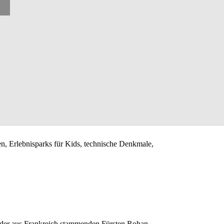
en, Erlebnisparks für Kids, technische Denkmale,
 der aus Frankreich stammenden Fürsten Rohan,