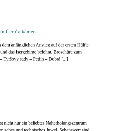
zum Čertův kámen
 dem anfänglichen Anstieg auf der ersten Hälfte
und das Isergebirge belohnt. Broschüre zum
Tyršovy sady – Petřín – Dobrá [...]
t nicht nur ein beliebtes Naherholungszentrum
tonisches und technisches Juwel. Sehenswert sind