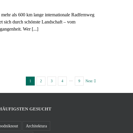
 mehr als 600 km lange internationale Radfernweg
et sich durch schönste Landschaft – vom
gangenheit. Wer [...]
1
2
3
4
···
9
Next
HÄUFIGSTEN GESUCHT
podniknout
Architektura