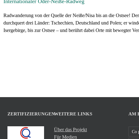
Internationaler Oder-Neiße-Radweg
Radwanderung von der Quelle der Neiße/Nisa bis an die Ostsee! Der
durchquert drei Länder: Tschechien, Deutschland und Polen; er wind
Isergebirge, bis zur Ostsee – und berührt dabei Orte mit bewegter Ver
ZERTIFIZIERUNGEN
WEITERE LINKS
AM 
Über das Projekt
Co 
Für Medien