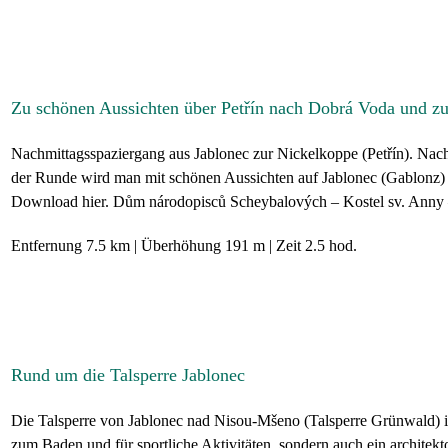
Zu schönen Aussichten über Petřín nach Dobrá Voda und 
Nachmittagsspaziergang aus Jablonec zur Nickelkoppe (Petřín). Nach
der Runde wird man mit schönen Aussichten auf Jablonec (Gablonz) 
Download hier. Dům národopisců Scheybalových – Kostel sv. Anny – 
Entfernung
7.5 km
Überhöhung
191 m
Zeit
2.5 hod.
Rund um die Talsperre Jablonec
Die Talsperre von Jablonec nad Nisou-Mšeno (Talsperre Grünwald) is
zum Baden und für sportliche Aktivitäten, sondern auch ein architek