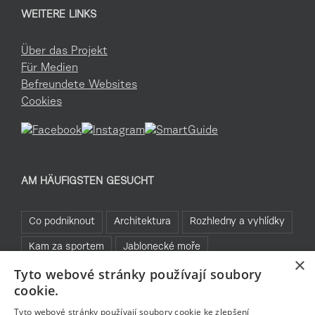
WEITERE LINKS
Über das Projekt
Für Medien
Befreundete Websites
Cookies
AM HÄUFIGSTEN GESUCHT
Co podniknout
Architektura
Rozhledny a vyhlídky
Kam za sportem
Jablonecké moře
×
Tyto webové stránky používají soubory
Praktické informace
Cyklistika
Běžky
cookie.
Bez bariér
Rozhledny
Tyto webové stránky používají soubory cookie ke zlepšení