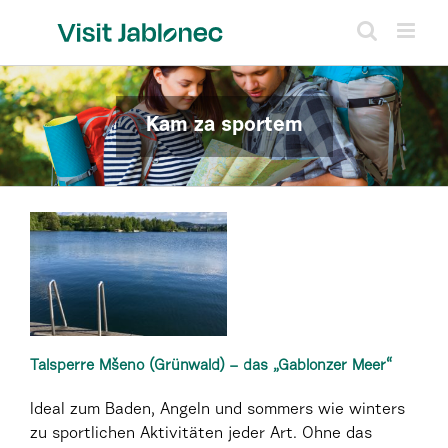
Skip
to
content
Kam za sportem
Talsperre Mšeno (Grünwald) – das „Gablonzer Meer“
Ideal zum Baden, Angeln und sommers wie winters
zu sportlichen Aktivitäten jeder Art. Ohne das