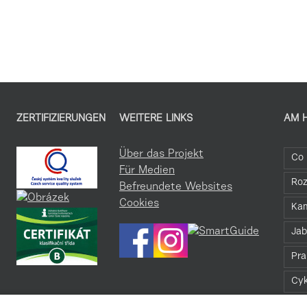
ZERTIFIZIERUNGEN
WEITERE LINKS
AM 
Über das Projekt
Co 
Für Medien
Roz
Befreundete Websites
Cookies
Kam
Jab
Pra
Cyk
Bez