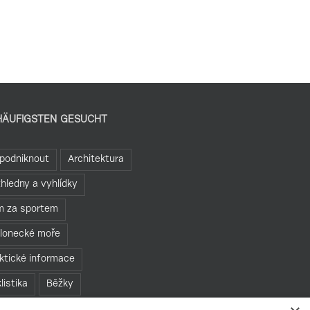
HÄUFIGSTEN GESUCHT
podniknout
Architektura
hledny a vyhlídky
 za sportem
lonecké moře
ktické informace
listika
Běžky
 bariér
Rozhledny