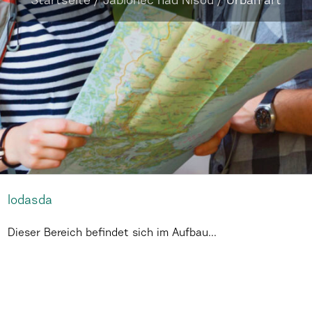
Startseite
/
Jablonec nad Nisou
/
Urban art
lodasda
Dieser Bereich befindet sich im Aufbau...