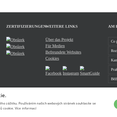
ZERTIFIZIERUNGEN
WEITERE LINKS
AM 
Über das Projekt
Co 
Für Medien
Roz
Befreundete Websites
Cookies
Kam
Pra
Běž
ie.
kého zážitku. Používáním našich webových stránek souhlasíte se
ů cookie.
Více informací