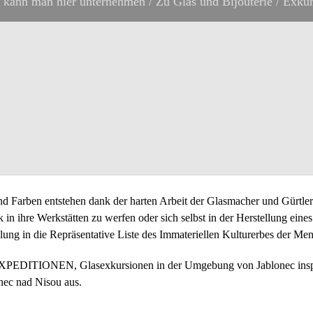
 kann man hier unternehmen
/
Zu Glas und Bijouterie
/
Exkur
nd Farben entstehen dank der harten Arbeit der Glasmacher und Gürtle
in ihre Werkstätten zu werfen oder sich selbst in der Herstellung eine
llung in die Repräsentative Liste des Immateriellen Kulturerbes de
EXPEDITIONEN, Glasexkursionen in der Umgebung von Jablonec insp
nec nad Nisou aus.