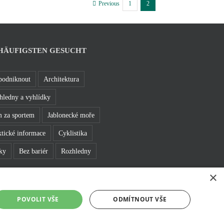
1
2
Previous
HÄUFIGSTEN GESUCHT
podniknout
Architektura
hledny a vyhlídky
 za sportem
Jablonecké moře
ktické informace
Cyklistika
ky
Bez bariér
Rozhledny
×
POVOLIT VŠE
ODMÍTNOUT VŠE