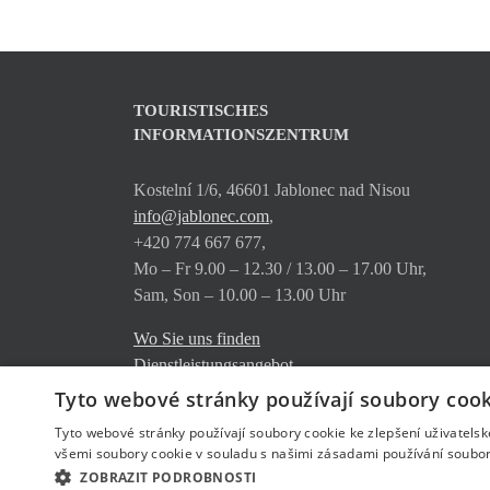
TOURISTISCHES
INFORMATIONSZENTRUM
Kostelní 1/6, 46601 Jablonec nad Nisou
info@jablonec.com
,
+420 774 667 677,
Mo – Fr 9.00 – 12.30 / 13.00 – 17.00 Uhr,
Sam, Son – 10.00 – 13.00 Uhr
Wo Sie uns finden
Dienstleistungsangebot
Herunterladen
Tyto webové stránky používají soubory cook
Tyto webové stránky používají soubory cookie ke zlepšení uživatels
všemi soubory cookie v souladu s našimi zásadami používání soubor
ZOBRAZIT PODROBNOSTI
© Copyright
jablonec.com
2026
- created by
www.ngstranky.cz