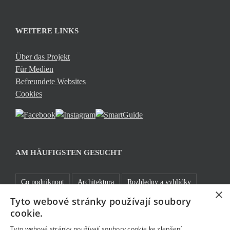
WEITERE LINKS
Über das Projekt
Für Medien
Befreundete Websites
Cookies
AM HÄUFIGSTEN GESUCHT
Co podniknout
Architektura
Rozhledny a vyhlídky
×
Tyto webové stránky používají soubory
Kam za sportem
Jablonecké moře
Praktické informace
cookie.
Cyklistika
Běžky
Bez bariér
Rozhledny
Tyto webové stránky používají soubory cookie ke zlepšení