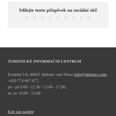
Sdílejte tento příspěvek na sociální síti!
Facebook
X
Reddit
LinkedIn
WhatsApp
Tumblr
Pinterest
Vk
E-
mail
TURISTICKÉ INFORMAČNÍ CENTRUM
Kostelní 1/6, 46601 Jablonec nad Nisou
info@jablonec.com
,
+420 774 667 677,
po - pá 9.00 - 12.30 / 13.00 - 17.00,
so, ne 10.00 - 13.00
Kde nás najdete