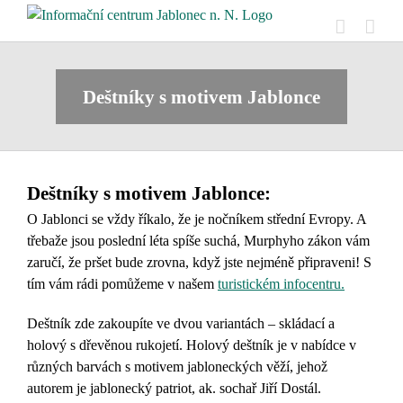
Přeskočit
na
obsah
Deštníky s motivem Jablonce
Deštníky s motivem Jablonce:
O Jablonci se vždy říkalo, že je nočníkem střední Evropy. A
třebaže jsou poslední léta spíše suchá, Murphyho zákon vám
zaručí, že pršet bude zrovna, když jste nejméně připraveni! S
tím vám rádi pomůžeme v našem
turistickém infocentru.
Deštník zde zakoupíte ve dvou variantách – skládací a
holový s dřevěnou rukojetí. Holový deštník je v nabídce v
různých barvách s motivem jabloneckých věží, jehož
autorem je jablonecký patriot, ak. sochař Jiří Dostál.