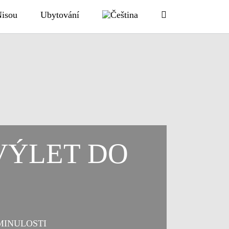
Nisou
Ubytování
VÝLET DO
MINULOSTI