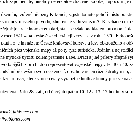
jejich zapomenuté, mnohdy nenávratně ztracené podobě,“ upozorňuje ma
územím, tvořené hřebeny Krkonoš, zajistil tomuto pohoří místo prakti
 středoevropského původu, zhotovené v dřevořezu A. Kaschauerem a 
řejmě jen v jednom exempláři, stala se však podkladem pro mnohá da
roce 1541 – na výstavě se objeví její verze asi z roku 1570. Krkonoše
ž platí i o jejím názvu: České království horstvy a lesy obkrouženo a 
čních přes vojenské mapy až po ty ryze turistické. Jedním z nejstarší
é mytické bytosti kolem pramene Labe. Draci a jiné příšery zřejmě sym
Novodobější historii budou reprezentovat vojenské mapy z let 30. i 40, 
nikátní především svou uceleností, obsahuje nejen různé druhy map, ale 
 tzv. přítisky, které si nechávaly vyrábět jednotlivé boudy pro své návš
otevřená až do 28. září, od úterý do pátku 10–12 a 13–17 hodin, v so
ferova@jablonec.com
va@jablonec.com