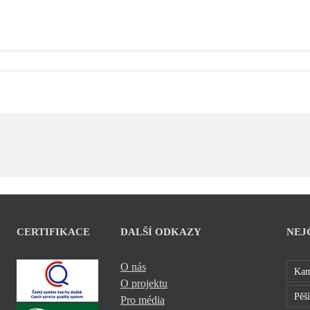
CERTIFIKACE
DALŠÍ ODKAZY
NEJ
O nás
Kam
O projektu
Pěší
Pro média