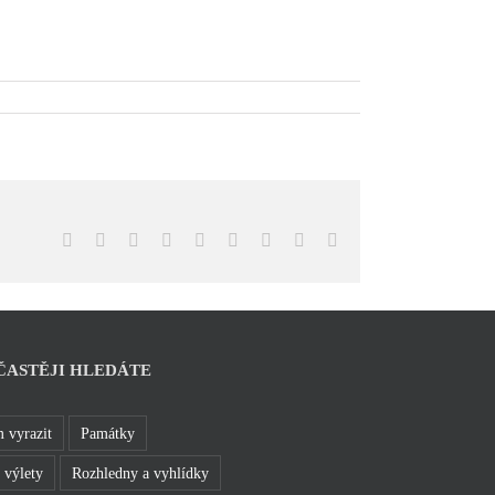
Facebook
X
Reddit
LinkedIn
WhatsApp
Tumblr
Pinterest
Vk
E-
mail
ČASTĚJI HLEDÁTE
 vyrazit
Památky
 výlety
Rozhledny a vyhlídky