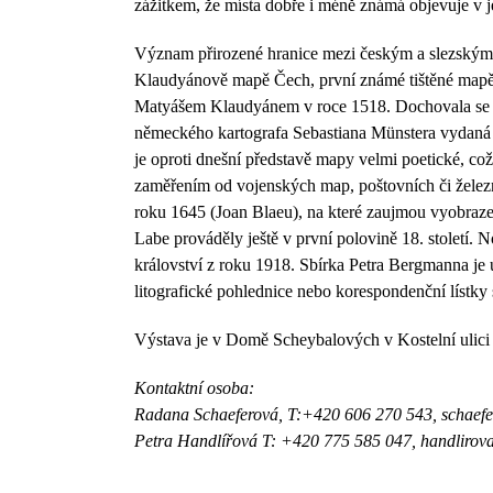
zážitkem, že místa dobře i méně známá objevuje v 
Význam přirozené hranice mezi českým a slezským 
Klaudyánově mapě Čech, první známé tištěné mapě
Matyášem Klaudyánem v roce 1518. Dochovala se z
německého kartografa Sebastiana Münstera vydaná v 
je oproti dnešní představě mapy velmi poetické, co
zaměřením od vojenských map, poštovních či železni
roku 1645 (Joan Blaeu), na které zaujmou vyobrazen
Labe prováděly ještě v první polovině 18. století. 
království z roku 1918. Sbírka Petra Bergmanna je u
litografické pohlednice nebo korespondenční lístky s
Výstava je v Domě Scheybalových v Kostelní ulici 
Kontaktní osoba:
Radana Schaeferová, T:+420 606 270 543, schae
Petra Handlířová T: +420 775 585 047, handliro