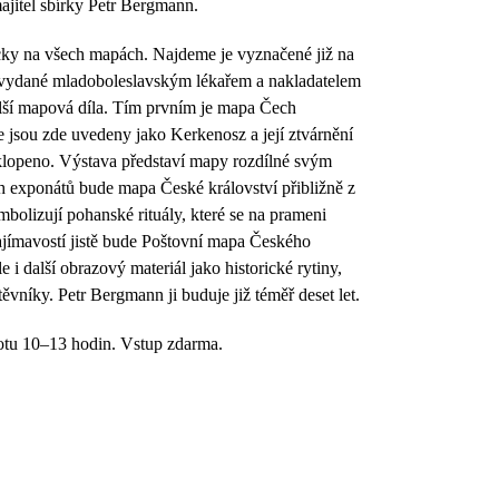
jitel sbírky Petr Bergmann.
cky na všech mapách. Najdeme je vyznačené již na
vydané mladoboleslavským lékařem a nakladatelem
lší mapová díla. Tím prvním je mapa Čech
 jsou zde uvedeny jako Kerkenosz a její ztvárnění
obklopeno. Výstava představí mapy rozdílné svým
ch exponátů bude mapa České království přibližně z
bolizují pohanské rituály, které se na prameni
zajímavostí jistě bude Poštovní mapa Českého
i další obrazový materiál jako historické rytiny,
těvníky. Petr Bergmann ji buduje již téměř deset let.
botu 10–13 hodin. Vstup zdarma.