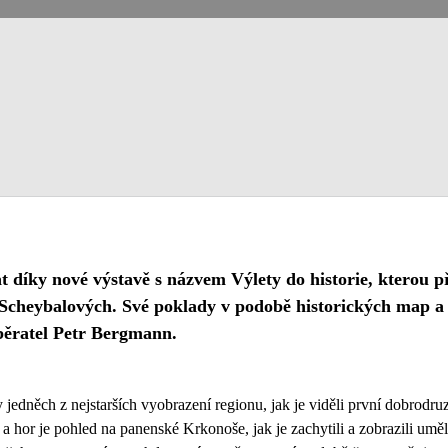
 díky nové výstavě s názvem Výlety do historie, kterou př
cheybalových. Své poklady v podobě historických map a 
běratel Petr Bergmann.
edněch z nejstarších vyobrazení regionu, jak je viděli první dobrodruz
a hor je pohled na panenské Krkonoše, jak je zachytili a zobrazili uměl