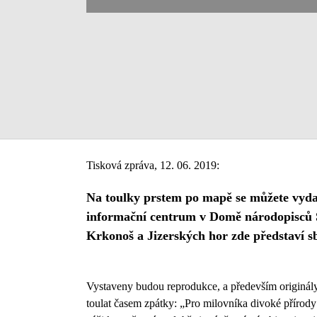
Tisková zpráva, 12. 06. 2019:
Na toulky prstem po mapě se můžete vydat
informační centrum v Domě národopisců S
Krkonoš a Jizerských hor zde představí s
Vystaveny budou reprodukce, a především originály j
toulat časem zpátky: „Pro milovníka divoké přírody 