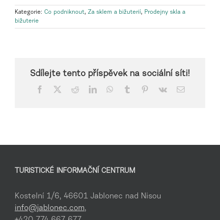
Kategorie:
Co podniknout
,
Za sklem a bižuterií
,
Prodejny skla a
bižuterie
Sdílejte tento příspěvek na sociální síti!
Facebook
X
Reddit
LinkedIn
WhatsApp
Tumblr
Pinterest
Vk
E-
mail
TURISTICKÉ INFORMAČNÍ CENTRUM
Kostelní 1/6, 46601 Jablonec nad Nisou
info@jablonec.com
,
+420 774 667 677,