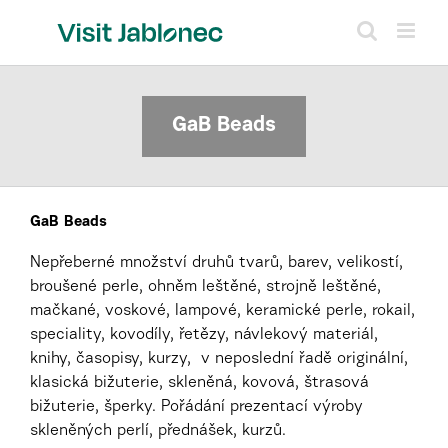
Přeskočit
na
obsah
GaB Beads
GaB Beads
Nepřeberné množství druhů tvarů, barev, velikostí,
broušené perle, ohněm leštěné, strojně leštěné,
mačkané, voskové, lampové, keramické perle, rokail,
speciality, kovodíly, řetězy, návlekový materiál,
knihy, časopisy, kurzy, v neposlední řadě originální,
klasická bižuterie, skleněná, kovová, štrasová
bižuterie, šperky. Pořádání prezentací výroby
skleněných perlí, přednášek, kurzů.