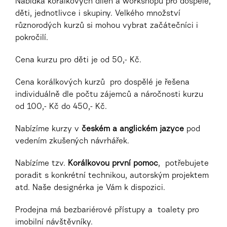
Nabídka korálkových dílen a workshopů pro dospělé,
děti, jednotlivce i skupiny. Velkého množství
různorodých kurzů si mohou vybrat začátečníci i
pokročilí.
Cena kurzu pro děti je od 50,- Kč.
Cena korálkových kurzů pro dospělé je řešena
individuálně dle počtu zájemců a náročnosti kurzu
od 100,- Kč do 450,- Kč.
Nabízíme kurzy v
českém a anglickém jazyce
pod
vedením zkušených návrhářek.
Nabízíme tzv.
Korálkovou první pomoc
, potřebujete
poradit s konkrétní technikou, autorským projektem
atd. Naše designérka je Vám k dispozici.
Prodejna má bezbariérové přístupy a toalety pro
imobilní návštěvníky.