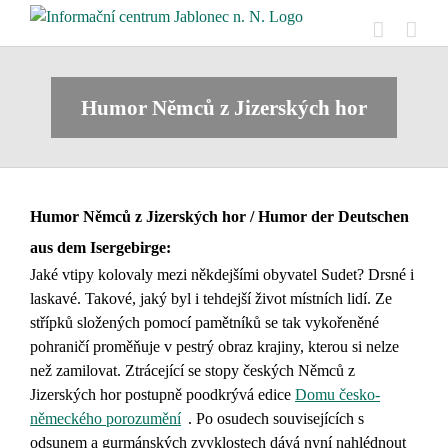
Přeskočit
na
obsah
Humor Němců z Jizerských hor
Humor Němců z Jizerských hor / Humor der Deutschen
aus dem Isergebirge:
Jaké vtipy kolovaly mezi někdejšími obyvatel Sudet? Drsné i
laskavé. Takové, jaký byl i tehdejší život místních lidí. Ze
střípků složených pomocí pamětníků se tak vykořeněné
pohraničí proměňuje v pestrý obraz krajiny, kterou si nelze
než zamilovat. Ztrácející se stopy českých Němců z
Jizerských hor postupně poodkrývá edice
Domu česko-
německého porozumění
. Po osudech souvisejících s
odsunem a gurmánských zvyklostech dává nyní nahlédnout