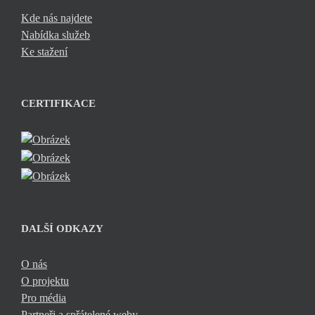
Kde nás najdete
Nabídka služeb
Ke stažení
CERTIFIKACE
DALŠÍ ODKAZY
O nás
O projektu
Pro média
Partneři a spřátelené weby