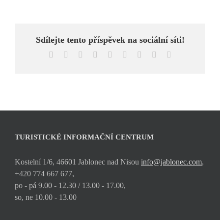
Sdílejte tento příspěvek na sociální síti!
Facebook
X
Reddit
LinkedIn
WhatsApp
Tumblr
Pinterest
Vk
E-
mail
TURISTICKÉ INFORMAČNÍ CENTRUM
Kostelní 1/6, 46601 Jablonec nad Nisou
info@jablonec.com
,
+420 774 667 677,
po - pá 9.00 - 12.30 / 13.00 - 17.00,
so, ne 10.00 - 13.00