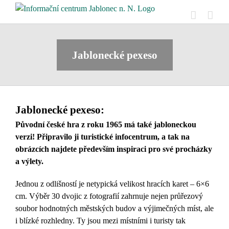
Přeskočit
na
obsah
Jablonecké pexeso
Jablonecké pexeso:
Původní české hra z roku 1965 má také jabloneckou
verzi! Připravilo ji turistické infocentrum, a tak na
obrázcích najdete především inspiraci pro své procházky
a výlety.
Jednou z odlišností je netypická velikost hracích karet – 6×6
cm. Výběr 30 dvojic z fotografií zahrnuje nejen průřezový
soubor hodnotných městských budov a výjimečných míst, ale
i blízké rozhledny. Ty jsou mezi místními i turisty tak