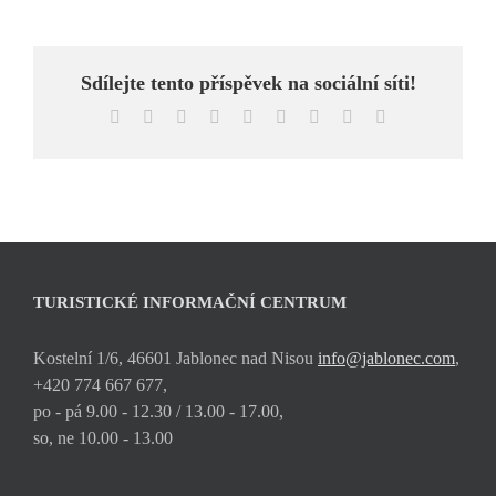
Sdílejte tento příspěvek na sociální síti!
Facebook
X
Reddit
LinkedIn
WhatsApp
Tumblr
Pinterest
Vk
E-
mail
TURISTICKÉ INFORMAČNÍ CENTRUM
Kostelní 1/6, 46601 Jablonec nad Nisou
info@jablonec.com
,
+420 774 667 677,
po - pá 9.00 - 12.30 / 13.00 - 17.00,
so, ne 10.00 - 13.00