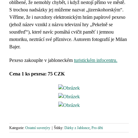
oblíbené, že nemohly chybět, i když nestojí přímo ve městě.
S trochou nadsázky jej můžeme nazvat „jizerskohorským“.
Věříme, že i navzdory elektronickým hrám papírové pexeso
(jehož název vznikl z názvu televizní hry „Pekelně se
soustřeď“), které navíc pomáhá cvičit paměť i jemnou
motoriku, neztrácí své příznivce. Autorem fotografií je Milan
Bajer.
Pexeso zakoupíte v jabloneckém
turistickém infocentru.
Cena 1 ks pexesa: 75 CZK
Kategorie:
Ostatní suvenýry
|
Štítky:
Dárky z Jablonce
,
Pro děti