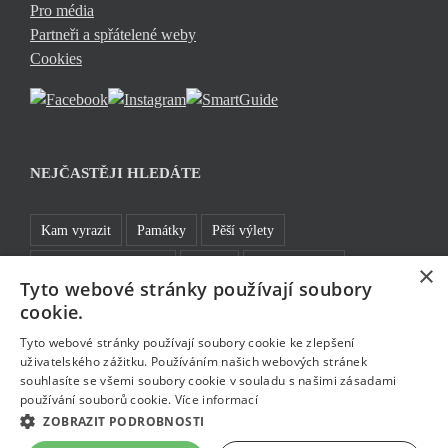
Pro média
Partneři a spřátelené weby
Cookies
NEJČASTĚJI HLEDÁTE
Kam vyrazit
Památky
Pěší výlety
Rozhledny a vyhlídky
TOP 5
Turistické cíle
×
Tyto webové stránky používají soubory
Sklo a bižuterie
Jablonecká přehrada
Rozhledny
cookie.
Bavte se v Jablonci
Tyto webové stránky používají soubory cookie ke zlepšení
uživatelského zážitku. Používáním našich webových stránek
souhlasíte se všemi soubory cookie v souladu s našimi zásadami
používání souborů cookie.
Více informací
ZOBRAZIT PODROBNOSTI