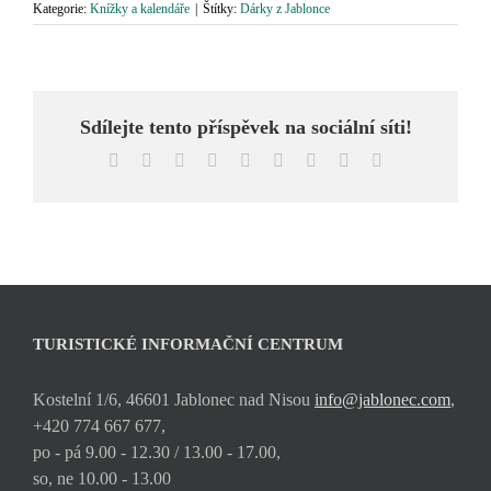
Kategorie:
Knížky a kalendáře
|
Štítky:
Dárky z Jablonce
Sdílejte tento příspěvek na sociální síti!
Facebook
X
Reddit
LinkedIn
WhatsApp
Tumblr
Pinterest
Vk
E-
mail
TURISTICKÉ INFORMAČNÍ CENTRUM
Kostelní 1/6, 46601 Jablonec nad Nisou
info@jablonec.com
,
+420 774 667 677,
po - pá 9.00 - 12.30 / 13.00 - 17.00,
so, ne 10.00 - 13.00