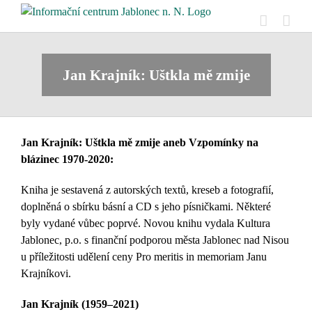
Přeskočit
na
obsah
Jan Krajník: Uštkla mě zmije
Jan Krajník: Uštkla mě zmije aneb Vzpomínky na
blázinec 1970-2020
:
Kniha je sestavená z autorských textů, kreseb a fotografií,
doplněná o sbírku básní a CD s jeho písničkami. Některé
byly vydané vůbec poprvé. Novou knihu vydala Kultura
Jablonec, p.o. s finanční podporou města Jablonec nad Nisou
u příležitosti udělení ceny Pro meritis in memoriam Janu
Krajníkovi.
Jan Krajník
(1959–2021)