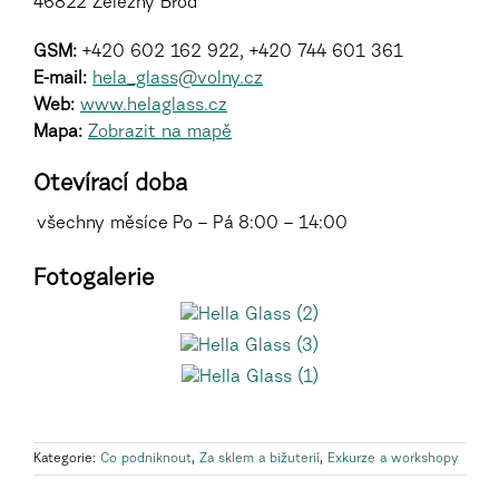
46822 Železný Brod
GSM:
+420 602 162 922, +420
744 601 361
E-mail:
hela_glass@volny.cz
Web:
www.helaglass.cz
Mapa:
Zobrazit na mapě
Otevírací doba
všechny měsíce
Po – Pá
8:00 – 14:00
Fotogalerie
Kategorie:
Co podniknout
,
Za sklem a bižuterií
,
Exkurze a workshopy