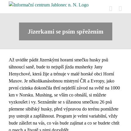
Přeskočit
na
obsah
Jizerkami se psím spřežením
Až uvidíte pádit Jizerskými horami smečku husky psů
táhnoucí saně, bude to nejspíš jízda musherky Jany
Henychové, která žije a trénuje v malé horské obci Horní
Maxov. Je několikanásobnou mistryní ČR a Evropy, jako
první cizinka dokončila třetí nejdelší závod na světě na 1000
km v Norsku. Mushing, se vším co obnáší, si můžete
vyzkoušet i vy. Seznámíte se s úžasnou smečkou 26 psů
plemene sibiřský husky, před výpravou do terénu pomůžete
psy ustrojit a zapřáhnout. Program je velmi variabilní, vždy
bude záležet na vás, co vás bude zajímat a co se budete chtít
o psech a životě s nimi dozvědět.