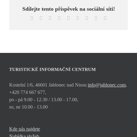
Sdílejte tento příspěvek na sociální síti!
Facebook
X
Reddit
LinkedIn
WhatsApp
Tumblr
Pinterest
Vk
E-
mail
TURISTICKÉ INFORMAČNÍ CENTRUM
Kostelní 1/6, 46601 Jablonec nad Nisou
info@jablonec.com
,
+420 774 667 677,
po - pá 9.00 - 12.30 / 13.00 - 17.00,
so, ne 10.00 - 13.00
Kde nás najdete
Nabídka služeb