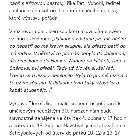
např. s Křížovou cestou,
” říká Petr Vobořil, ředitel
Jabloneckého kulturního a informačního centra,
které výstavu pořádá.
V rozhovoru pro Jizerskou kótu mluvil Jíra o svém
vztahu k Jablonci: „
Jablonec zůstane pro mě něčím,
co nepatří do mé krevní skupiny, ale přesto patří do
mé rodiny. V dětství to pro nás nebylo do Jablonce,
ale přes kopec do Němec. Nahoře na Filkách, tam u
Sněhova, byl předěl. Tady už člověk slyšel řeč,
kterou se u Jizery nemluvilo. Byla to pro mě cizina a
to už mi zůstalo. V Jablonci bylo taky vždycky o
kabát studenějc…
”
Výstava “Josef Jíra – malíř srdcem” uspořádaná k
umělcovým nedožitým 90. narozeninám bude
slavnostně zahájena ve čtvrtek 4. dubna v 17 hodin
a potrvá do 18. května. Navštívit ji můžete v Domě
Scheybalových od úterý do pátku 10–12 a 13–17