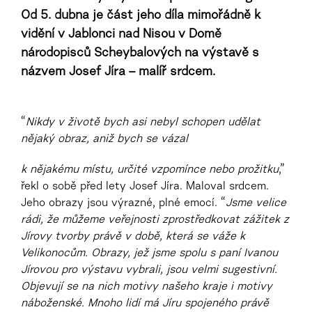
Od 5. dubna je část jeho díla mimořádně k
vidění v Jablonci nad Nisou v Domě
národopisců Scheybalových na výstavě s
názvem Josef Jíra – malíř srdcem.
“
Nikdy v životě bych asi nebyl schopen udělat
nějaký obraz, aniž bych se vázal
k nějakému místu, určité vzpomínce nebo prožitku
,”
řekl o sobě před lety Josef Jíra. Maloval srdcem.
Jeho obrazy jsou výrazné, plné emocí. “
Jsme velice
rádi, že můžeme veřejnosti zprostředkovat zážitek z
Jírovy tvorby právě v době, která se váže k
Velikonocům. Obrazy, jež jsme spolu s paní Ivanou
Jírovou pro výstavu vybrali, jsou velmi sugestivní.
Objevují se na nich motivy našeho kraje i motivy
náboženské. Mnoho lidí má Jíru spojeného právě