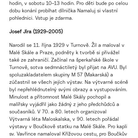
hodin, v sobotu 10–13 hodin. Pro děti bude po celou
dobu konání probíhat dílnička Namaluj si vlastní
pohlednici. Vstup je zdarma.
Josef Jíra (1929–2005)
Narodil se 11. října 1929 v Turnově. Žil a maloval v
Malé Skále a Praze, podněty k tvorbě si přivážel
také ze zahraničí. Začínal na šperkařské škole v
Turnově, sotva sedmnáctiletý byl přijat na AVU. Byl
spoluzakladatelem skupiny M 57 (Makarská) a
zúčastnil se všech jejích výstav. Na výtvarné scéně
byl nepřehlédnutelný svými obrazy a vystupováním.
Minulost a přítomnost Malé Skály pochopil a
malířsky vyjádřil jako žádný z jeho předchůdců a
současníků. V 70. a 80. letech organizoval
Výtvarná léta Maloskalska, v 90. letech pořádal
výstavy v Boučkově statku na Malé Skále. Pro kapli
sv. Vavřince namaloval Křížovou cestu, pro Boučkův