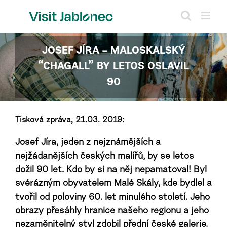
Přeskočit
na
obsah
JOSEF JÍRA – MALOSKALSKÝ
“CHAGALL” BY LETOS OSLAVIL
90
Tisková zpráva, 21.03. 2019:
Josef Jíra, jeden z nejznámějších a
nejžádanějších českých malířů, by se letos
dožil 90 let. Kdo by si na něj nepamatoval! Byl
svérázným obyvatelem Malé Skály, kde bydlel a
tvořil od poloviny 60. let minulého století. Jeho
obrazy přesáhly hranice našeho regionu a jeho
nezaměnitelný styl zdobil přední české galerie.