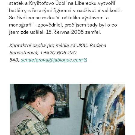
statek a Kryštofovo Údolí na Liberecku vytvořil
betlémy s řezanými figurami v nadživotní velikosti.
Se životem se rozloučil několika výstavami a
monografií – zpovědnicí, proč jsem tady byl o co
jsem zde udělal. 15. června 2005 zemřel.
Kontaktní osoba pro média za JKIC: Radana
Schaeferová, T:+420 606 270
543,
schaeferova@jablonec.com