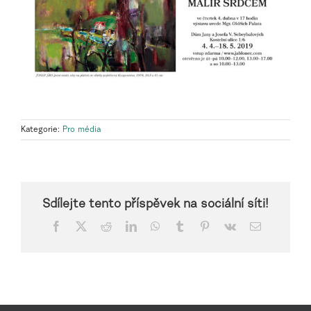
Kategorie:
Pro média
Sdílejte tento příspěvek na sociální síti!
Facebook
X
Reddit
LinkedIn
WhatsApp
Tumblr
Pinterest
Vk
E-
mail