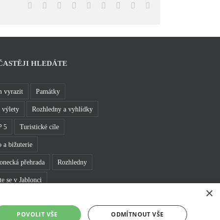
Facebook
X
Reddit
LinkedIn
WhatsApp
Tumblr
Pinterest
Vk
E-
mail
ČASTĚJI HLEDÁTE
 vyrazit
Památky
 výlety
Rozhledny a vyhlídky
 5
Turistické cíle
 a bižuterie
lonecká přehrada
Rozhledny
e se v Jablonci
×
POVOLIT VŠE
ODMÍTNOUT VŠE