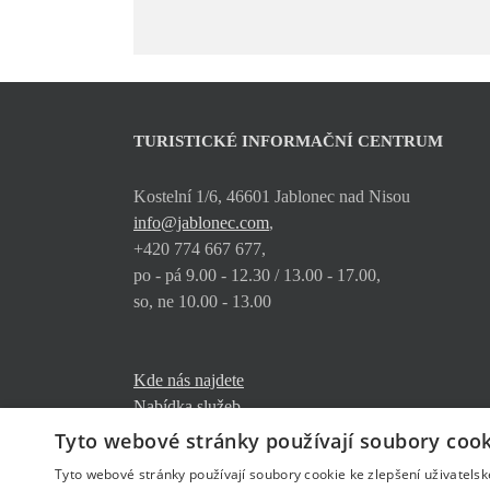
TURISTICKÉ INFORMAČNÍ CENTRUM
Kostelní 1/6, 46601 Jablonec nad Nisou
info@jablonec.com
,
+420 774 667 677,
po - pá 9.00 - 12.30 / 13.00 - 17.00,
so, ne 10.00 - 13.00
Kde nás najdete
Nabídka služeb
Ke stažení
Tyto webové stránky používají soubory cook
Tyto webové stránky používají soubory cookie ke zlepšení uživatels