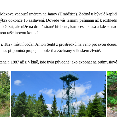
o Maxova vedoucí směrem na Janov (Hrabětice). Začíná u bývalé kapli
ýbrž dokonce 15 zastavení. Dovede vás lesními pěšinami až k rozhled
lo čekat, ale níže na druhé straně hřebene, kam cesta klesá a kde se n
nou rašelinovou koupelí.
 r. 1827 místní občan Anton Seibt z prostředků na věno pro svou dceru
nes připomíná propojení bolesti a záchrany v lidském životě.
zena r. 1887 až z Vídně, kde byla původně jako exponát na průmyslové 