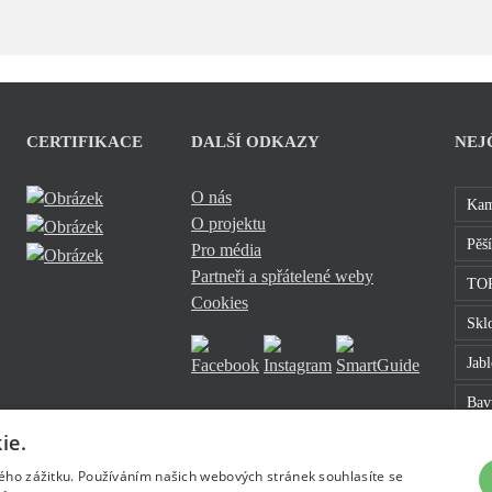
CERTIFIKACE
DALŠÍ ODKAZY
NEJ
O nás
Kam
O projektu
Pěší
Pro média
Partneři a spřátelené weby
TOP
Cookies
Sklo
Jab
Bavt
ie.
kého zážitku. Používáním našich webových stránek souhlasíte se