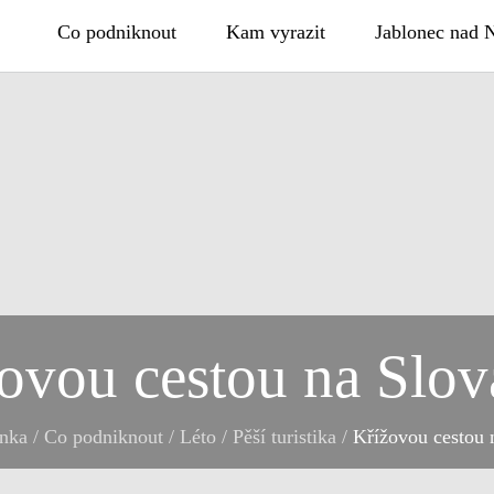
Co podniknout
Kam vyrazit
Jablonec nad 
ovou cestou na Slo
ánka
/
Co podniknout
/
Léto
/
Pěší turistika
/
Křížovou cestou 