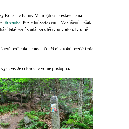
čky Bolestné Panny Marie (dnes přestavěné na
ně
Slovanka
. Poslední zastavení – Vzkříšení – však
achází také lesní studánka s léčivou vodou. Kromě
, která podlehla nemoci. O několik roků později zde
výstavě. Je celoročně volně přístupná.