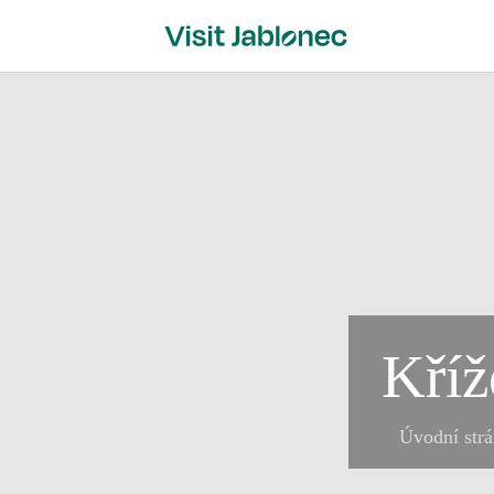
Přeskočit
na
obsah
Kříž
Úvodní str