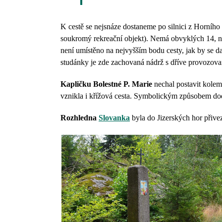
K cestě se nejsnáze dostaneme po silnici z Horníh
soukromý rekreační objekt). Nemá obvyklých 14, n
není umístěno na nejvyšším bodu cesty, jak by se da
studánky je zde zachovaná nádrž s dříve provozova
Kapličku Bolestné P. Marie
nechal postavit kolem
vznikla i křížová cesta. Symbolickým způsobem dod
Rozhledna
Slovanka
byla do Jizerských hor přive