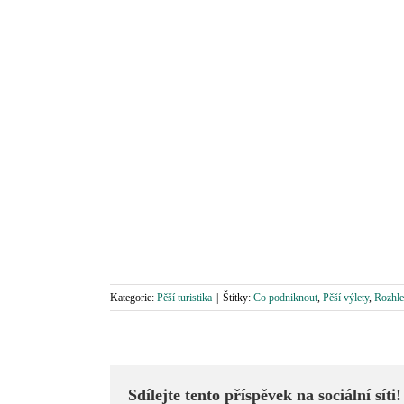
Kategorie:
Pěší turistika
|
Štítky:
Co podniknout
,
Pěší výlety
,
Rozhle
Sdílejte tento příspěvek na sociální síti!