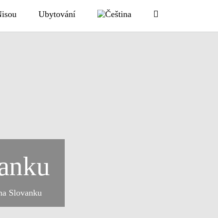
Nisou
Ubytování
vanku
na Slovanku