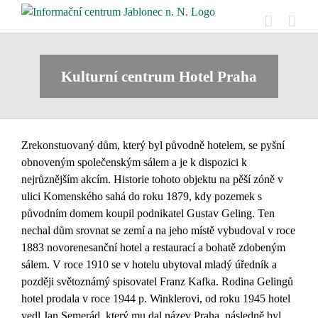
Přeskočit
na
obsah
Kulturní centrum Hotel Praha
Zrekonstuovaný dům, který byl původně hotelem, se pyšní
obnoveným společenským sálem a je k dispozici k
nejrůznějším akcím. Historie tohoto objektu na pěší zóně v
ulici Komenského sahá do roku 1879, kdy pozemek s
původním domem koupil podnikatel Gustav Geling. Ten
nechal dům srovnat se zemí a na jeho místě vybudoval v roce
1883 novorenesanční hotel a restaurací a bohatě zdobeným
sálem. V roce 1910 se v hotelu ubytoval mladý úředník a
později světoznámý spisovatel Franz Kafka. Rodina Gelingů
hotel prodala v roce 1944 p. Winklerovi, od roku 1945 hotel
vedl Jan Semerád, který mu dal název Praha, následně byl