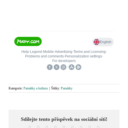
Kategorie:
Památky a kultura
|
Štítky:
Památky
Sdílejte tento příspěvek na sociální síti!
Facebook
X
Reddit
LinkedIn
WhatsApp
Tumblr
Pinterest
Vk
E-