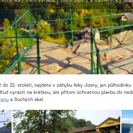
 stránka
/
Kam vyrazit
/
Údolí Jizery a Kamenice
/
Mal
 do 15. století, najdete v záhybu řeky Jizery, jen půlhodinku
tud vyrazit na krátkou, ale přitom úchvatnou plavbu do ne
eonu
a Suchých skal.