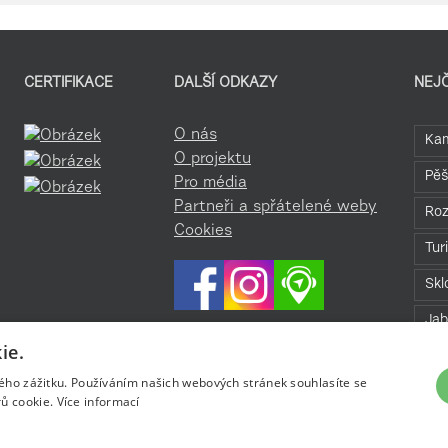
CERTIFIKACE
DALŠÍ ODKAZY
NEJ
O nás
Kam
O projektu
Pěš
Pro média
Partneři a spřátelené weby
Roz
Cookies
Tur
Skl
Jab
ie.
Roz
kého zážitku. Používáním našich webových stránek souhlasíte se
Bav
ů cookie.
Více informací