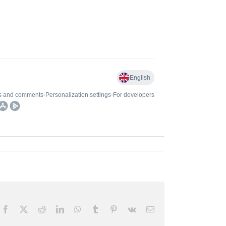
Facebook
X
Reddit
LinkedIn
WhatsApp
Tumblr
Pinterest
Vk
E-
mail