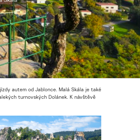
á Skála
 jízdy autem od Jablonce. Malá Skála je také
dalekých turnovských Dolánek. K návštěvě