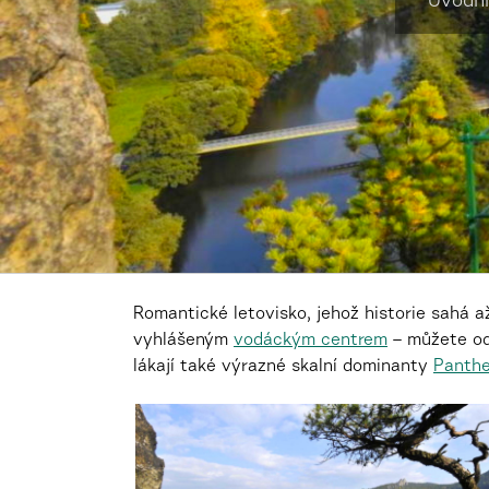
Úvodní
Romantické letovisko, jehož historie sahá až
vyhlášeným
vodáckým centrem
– můžete od
lákají také výrazné skalní dominanty
Panth