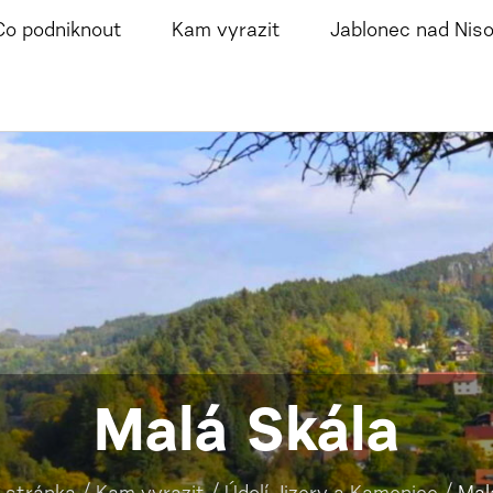
Co podniknout
Kam vyrazit
Jablonec nad Nis
Malá Skála