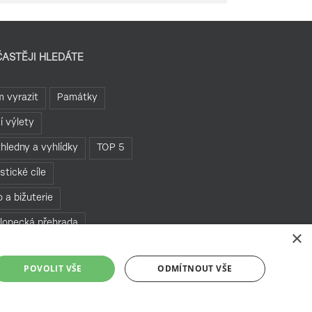
ČASTĚJI HLEDÁTE
 vyrazit
Památky
í výlety
hledny a vyhlídky
TOP 5
istické cíle
o a bižuterie
lonecká přehrada
×
hledny
POVOLIT VŠE
ODMÍTNOUT VŠE
te se v Jablonci