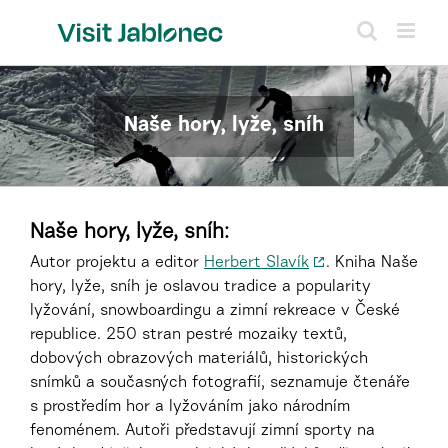
Přeskočit
na
obsah
Naše hory, lyže, sníh
Naše hory, lyže, sníh:
Autor projektu a editor
Herbert Slavík
. Kniha Naše
hory, lyže, sníh je oslavou tradice a popularity
lyžování, snowboardingu a zimní rekreace v České
republice. 250 stran pestré mozaiky textů,
dobových obrazových materiálů, historických
snímků a současných fotografií, seznamuje čtenáře
s prostředím hor a lyžováním jako národním
fenoménem. Autoři představují zimní sporty na