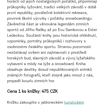
horách od jejich nostalgických počátků, připomínají
průkopníky lyžování, tradici velkých závodů v době
první republiky, poválečné kolektivní rekreace,
povinné školní výcviky i počátky snowboardingu.
Závěrečná část je věnována legendám zimních
sportů od Jiřího Rašky až po Evu Samkovou a Ester
Ledeckou. Součástí knihy jsou historická ohlédnutí,
vzpomínky, portréty průkopníků i rozhovory s
osobnostmi českého sportu. Stranou pozornosti
nezůstávají ovšem ani zajímavosti z prostředí
horských bud, slavných závodů a vývoj lyžařského
vybavení a módy na lyže a snowboard. Kniha
obsahuje desítky dosud nepublikovaných snímků
známých fotografů, kteří stejně jako mnozí z nás,
propadli kouzlu zimních hor.
Cena 1 ks knížky: 475 CZK
Knížku zakoupíte
v jabloneckém
turistickém