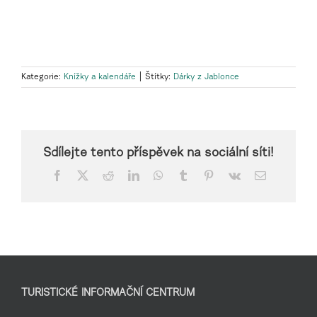
Kategorie:
Knížky a kalendáře
|
Štítky:
Dárky z Jablonce
Sdílejte tento příspěvek na sociální síti!
Facebook
X
Reddit
LinkedIn
WhatsApp
Tumblr
Pinterest
Vk
E-
mail
TURISTICKÉ INFORMAČNÍ CENTRUM