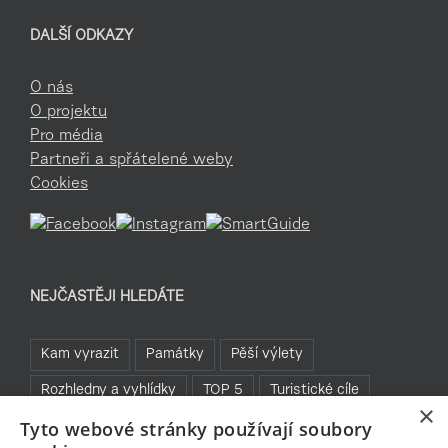
DALŠÍ ODKAZY
O nás
O projektu
Pro média
Partneři a spřátelené weby
Cookies
NEJČASTĚJI HLEDÁTE
Kam vyrazit
Památky
Pěší výlety
Rozhledny a vyhlídky
TOP 5
Turistické cíle
×
Tyto webové stránky používají soubory
Sklo a bižuterie
Jablonecká přehrada
Rozhledny