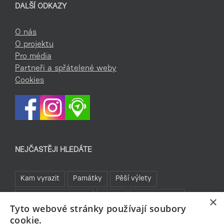
DALŠÍ ODKAZY
O nás
O projektu
Pro média
Partneři a spřátelené weby
Cookies
NEJČASTĚJI HLEDÁTE
Kam vyrazit
Památky
Pěší výlety
Rozhledny a vyhlídky
TOP 5
Turistické cíle
×
Tyto webové stránky používají soubory
Sklo a bižuterie
Jablonecká přehrada
Rozhledny
cookie.