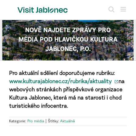
Přeskočit
na
obsah
NOVĚ NAJDETE ZPRÁVY PRO
MÉDIA POD HLAVIČKOU KULTURA
JABLONEC, P.O.
Pro aktuální sdělení doporučujeme rubriku:
www.kulturajablonec.cz/rubrika/aktuality
na
webových stránkách příspěvkové organizace
Kultura Jablonec, která má na starosti i chod
turistického infocentra.
Kategorie:
Pro média
|
Štítky:
Aktuálně