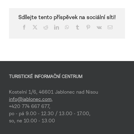
Sdílejte tento příspěvek na sociální síti!
Facebook
X
Reddit
LinkedIn
WhatsApp
Tumblr
Pinterest
Vk
E-
mail
TURISTICKÉ INFORMAČNÍ CENTRUM
Kostelní 1/6, 46601 Jablonec nad Nisou
info@jablonec.com
,
+420 774 667 677,
po - pá 9.00 - 12.30 / 13.00 - 17.00,
so, ne 10.00 - 13.00