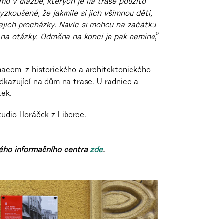
mo v dlažbě, kterých je na trase použito
koušené, že jakmile si jich všimnou děti,
í jejich procházky. Navíc si mohou na začátku
 na otázky. Odměna na konci je pak nemine
,”
acemi z historického a architektonického
odkazující na dům na trase. U radnice a
tek.
tudio Horáček z Liberce.
kého informačního centra
zde
.