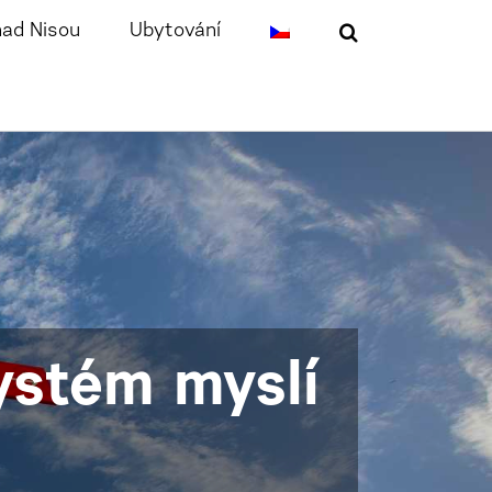
nad Nisou
Ubytování
ystém myslí