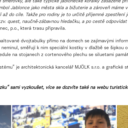
é směrovky, ale také typické jablonecké korálky zasazené pří
mbol Jablonce jako města skla a bižuterie a zároveň máme vyz
í až do cíle. Takže pro rodiny je to určitě příjemné zpestřen
tzv. quest, naučně-zábavnou hledačku, a po cestě odpovídat
nec, p.o., která trasu připravila.
altované dvojtabulky přímo na domech se zajímavými inform
 neminul, směřují k nim speciální kostky v dlažbě se šipkou 
cedule na stojanech z cortenového plechu se siluetami pamá
tému“ je architektonická kancelář MJÖLK s.r.o. a grafické s
zku“ sami vyzkoušet, více se dozvíte také na webu turistic