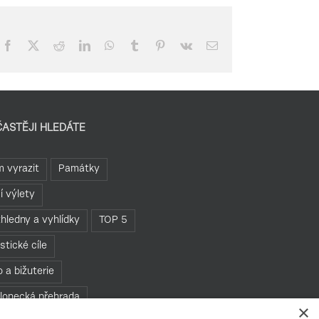
Facebook
X
Reddit
LinkedIn
WhatsApp
Tumblr
Pinterest
Vk
E-
mail
ČASTĚJI HLEDÁTE
 vyrazit
Památky
í výlety
hledny a vyhlídky
TOP 5
istické cíle
o a bižuterie
lonecká přehrada
×