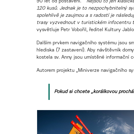
90 let od postavení. “
Nejsou to jen klasick
120 kusů. Jednak je to nezpochybnitelný sy
spolehlivě je zaujmou a s radostí je následuj
trasy vyzvednout v turistickém infocentru 
vysvětluje Petr Vobořil, ředitel Kultury Jablo
Dalším prvkem navigačního systému jsou sm
hlediska (7 zastavení). Aby návštěvník domy
kostela sv. Anny jsou umístěné informační 
Autorem projektu „Miniverze navigačního sys
Pokud si chcete „korálkovou prochá