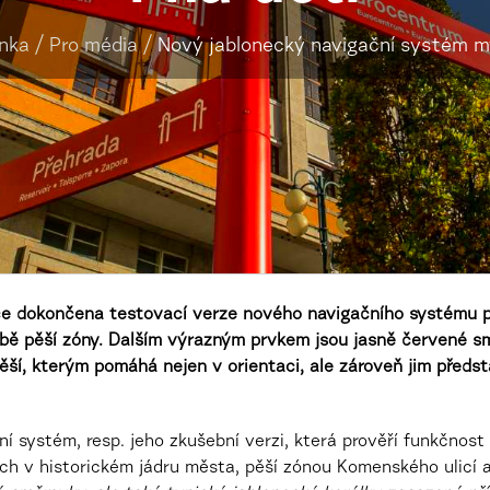
ánka
/
Pro média
/
Nový jablonecký navigační systém mys
ce dokončena testovací verze nového navigačního systému pr
žbě pěší zóny. Dalším výrazným prvkem jsou jasně červené s
pěší, kterým pomáhá nejen v orientaci, ale zároveň jim předst
ní systém, resp. jeho zkušební verzi, která prověří funkčno
 v historickém jádru města, pěší zónou Komenského ulicí až