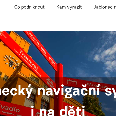
Co podniknout
Kam vyrazit
Jablonec 
necký navigační s
i na děti