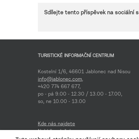
Sdílejte tento příspěvek na sociální sí
TURISTICKÉ INFORMAČNÍ CENTRUM
Kostelní 1/6, 46601 Jablonec nad Nisou
info@jablonec.com
,
+420 774 667 677,
po - pá 9.00 - 12.30 / 13.00 - 17.00,
so, ne 10.00 - 13.00
Kde nás najdete
Nabídka služeb
Ke stažení