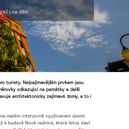
lí i na děti
o turisty. Nejzajímavějším prvkem jsou
měrovky odkazující na památky a další
avuje architektonicky zajímavé domy, a to i
st na malém intenzivně využívaném území.
 k budově Nové radnice, která letos slaví