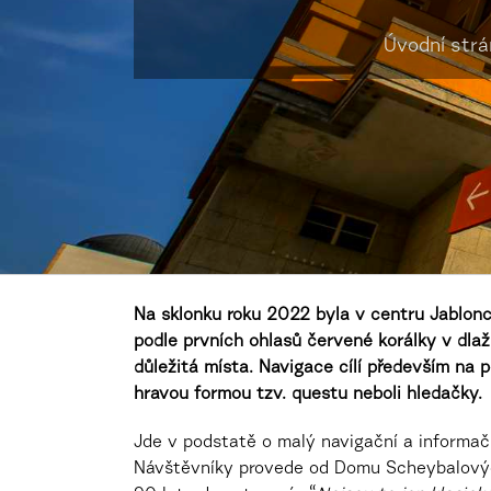
Úvodní str
Na sklonku roku 2022 byla v centru Jablon
podle prvních ohlasů červené korálky v dla
důležitá místa. Navigace cílí především na 
hravou formou tzv. questu neboli hledačky.
Jde v podstatě o malý navigační a informač
Návštěvníky provede od Domu Scheybalových