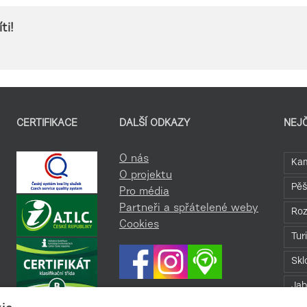
ti!
CERTIFIKACE
DALŠÍ ODKAZY
NEJ
O nás
Kam
O projektu
Pěš
Pro média
Partneři a spřátelené weby
Roz
Cookies
Tur
Skl
Jab