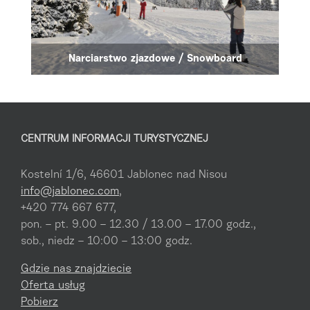
Narciarstwo zjazdowe / Snowboard
CENTRUM INFORMACJI TURYSTYCZNEJ
Kostelní 1/6, 46601 Jablonec nad Nisou
info@jablonec.com
,
+420 774 667 677,
pon. – pt. 9.00 – 12.30 / 13.00 – 17.00 godz.,
sob., niedz – 10:00 – 13:00 godz.
Gdzie nas znajdziecie
Oferta usług
Pobierz