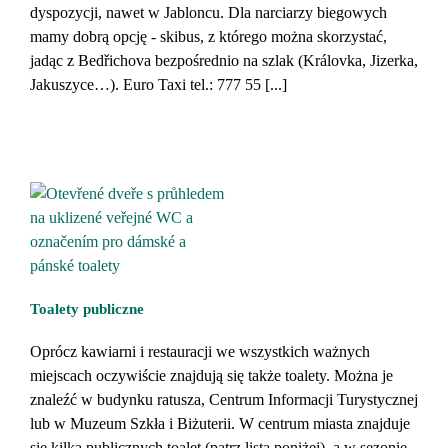
dyspozycji, nawet w Jabloncu. Dla narciarzy biegowych
mamy dobrą opcję - skibus, z którego można skorzystać,
jadąc z Bedřichova bezpośrednio na szlak (Královka, Jizerka,
Jakuszyce…). Euro Taxi tel.: 777 55 [...]
Toalety publiczne
Oprócz kawiarni i restauracji we wszystkich ważnych
miejscach oczywiście znajdują się także toalety. Można je
znaleźć w budynku ratusza, Centrum Informacji Turystycznej
lub w Muzeum Szkła i Biżuterii. W centrum miasta znajduje
się kilka publicznych toalet (patrz lista poniżej), a w sezonie