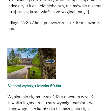
tak lubiane przez rowerzystów. Tutaj nie spotkacie
jednak tylu ludzi. Ale cicho sza, nie mówcie nikomu
o tej trasie, którą właśnie ze względu na [...]
odległość
35.7 km
przewyższenie
700 m
czas
3
hod.
Śladami wyścigu Izerska 50-tka
Wybierzcie się na przejażdżkę rowerem wzdłuż
kawałka legendarnej trasy wyścigu narciarstwa
biegowego Izerska 50-tka i zapoznajcie się z