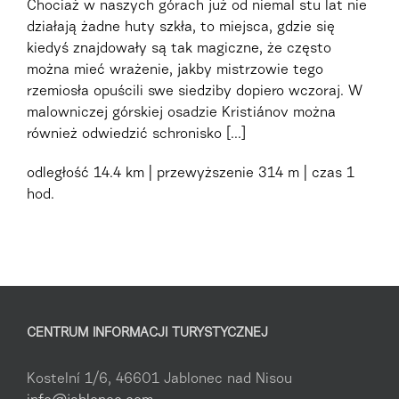
Chociaż w naszych górach już od niemal stu lat nie
działają żadne huty szkła, to miejsca, gdzie się
kiedyś znajdowały są tak magiczne, że często
można mieć wrażenie, jakby mistrzowie tego
rzemiosła opuścili swe siedziby dopiero wczoraj. W
malowniczej górskiej osadzie Kristiánov można
również odwiedzić schronisko [...]
odległość
14.4 km
przewyższenie
314 m
czas
1
hod.
CENTRUM INFORMACJI TURYSTYCZNEJ
Kostelní 1/6, 46601 Jablonec nad Nisou