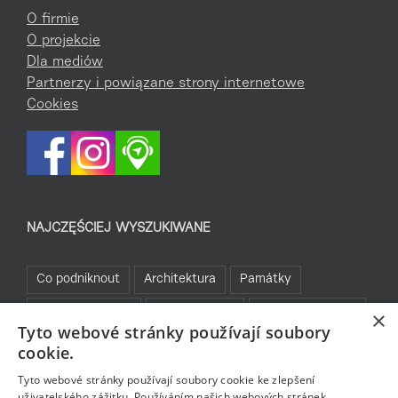
O firmie
O projekcie
Dla mediów
Partnerzy i powiązane strony internetowe
Cookies
NAJCZĘŚCIEJ WYSZUKIWANE
Co podniknout
Architektura
Památky
Kam za sportem
Turistické cíle
Jablonecké moře
×
Tyto webové stránky používají soubory
Sklo a bižuterie
Bez bariér
Bavte se v Jablonci
cookie.
Rozhledny
Tyto webové stránky používají soubory cookie ke zlepšení
uživatelského zážitku. Používáním našich webových stránek