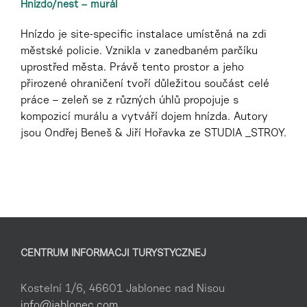
Hnízdo/nest – murál
Hnízdo je site-specific instalace umístěná na zdi
městské policie. Vznikla v zanedbaném parčíku
uprostřed města. Právě tento prostor a jeho
přirozené ohraničení tvoří důležitou součást celé
práce – zeleň se z různých úhlů propojuje s
kompozicí murálu a vytváří dojem hnízda. Autory
jsou Ondřej Beneš & Jiří Hořavka ze STUDIA _STROY.
CENTRUM INFORMACJI TURYSTYCZNEJ
Kostelní 1/6, 46601 Jablonec nad Nisou
info@jablonec.com
,