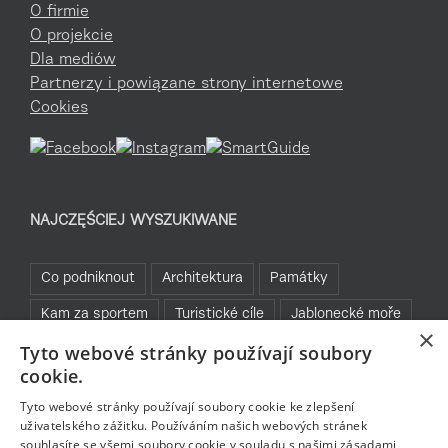
O firmie
O projekcie
Dla mediów
Partnerzy i powiązane strony internetowe
Cookies
NAJCZĘŚCIEJ WYSZUKIWANE
Co podniknout
Architektura
Památky
Kam za sportem
Turistické cíle
Jablonecké moře
×
Tyto webové stránky používají soubory
Sklo a bižuterie
Bez bariér
Bavte se v Jablonci
cookie.
Rozhledny
Tyto webové stránky používají soubory cookie ke zlepšení
uživatelského zážitku. Používáním našich webových stránek
souhlasíte se všemi soubory cookie v souladu s našimi zásadami