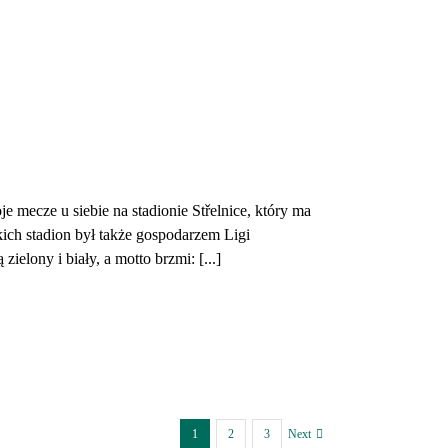
e mecze u siebie na stadionie Střelnice, który ma
ch stadion był także gospodarzem Ligi
lony i biały, a motto brzmi: [...]
1
2
3
Next