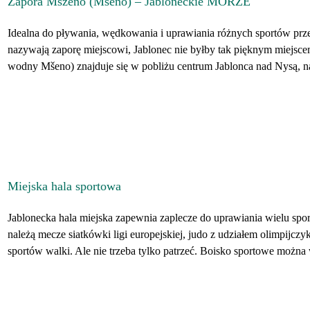
Zapora Mszeno (Mšeno) – Jabloneckie MORZE
Idealna do pływania, wędkowania i uprawiania różnych sportów prze
nazywają zaporę miejscowi, Jablonec nie byłby tak pięknym miejscem
wodny Mšeno) znajduje się w pobliżu centrum Jablonca nad Nysą, na
Miejska hala sportowa
Jablonecka hala miejska zapewnia zaplecze do uprawiania wielu spor
należą mecze siatkówki ligi europejskiej, judo z udziałem olimpijcz
sportów walki. Ale nie trzeba tylko patrzeć. Boisko sportowe można