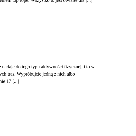
niem top rope. Wszystko to jest otwarte dla [...]
 nadaje do tego typu aktywności fizycznej, i to w
ch tras. Wypróbujcie jedną z nich albo
e 17 [...]