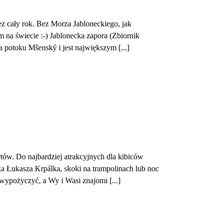
z cały rok. Bez Morza Jabloneckiego, jak
 na świecie :-) Jablonecka zapora (Zbiornik
 potoku Mšenský i jest największym [...]
tów. Do najbardziej atrakcyjnych dla kibiców
yka Łukasza Krpálka, skoki na trampolinach lub noc
 wypożyczyć, a Wy i Wasi znajomi [...]