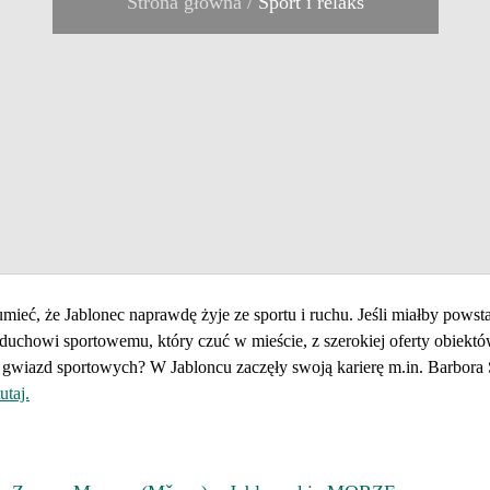
Strona główna
/
Sport i relaks
mieć, że Jablonec naprawdę żyje ze sportu i ruchu. Jeśli miałby powst
i duchowi sportowemu, który czuć w mieście, z szerokiej oferty obiek
h gwiazd sportowych? W Jabloncu zaczęły swoją karierę m.in. Barbor
tutaj.