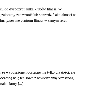
cu do dyspozycji kilka klubów fitness. W
ą zalecamy zadzwonić lub sprawdzić aktualności na
limatyzowane centrum fitness w samym sercu
e wyposażone i dostępne nie tylko dla gości, ale
woczesną halę tenisową z nawierzchnią Armstrong
lne korty [...]