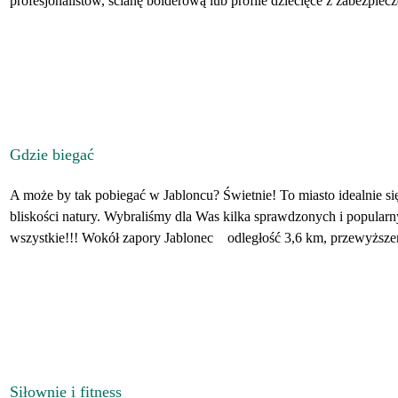
profesjonalistów, ścianę bolderową lub profile dziecięce z zabezpiecze
Gdzie biegać
A może by tak pobiegać w Jabloncu? Świetnie! To miasto idealnie się
bliskości natury. Wybraliśmy dla Was kilka sprawdzonych i popularny
wszystkie!!! Wokół zapory Jablonec odległość 3,6 km, przewyższeni
Siłownie i fitness