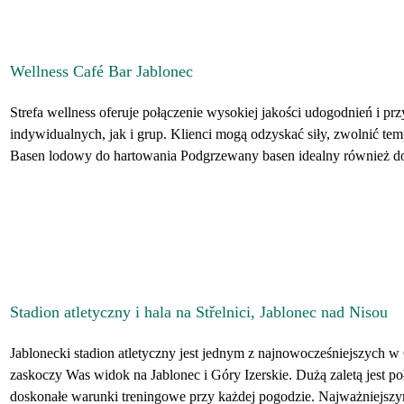
Wellness Café Bar Jablonec
Strefa wellness oferuje połączenie wysokiej jakości udogodnień i p
indywidualnych, jak i grup. Klienci mogą odzyskać siły, zwolnić temp
Basen lodowy do hartowania Podgrzewany basen idealny również do
Stadion atletyczny i hala na Střelnici, Jablonec nad Nisou
Jablonecki stadion atletyczny jest jednym z najnowocześniejszych w
zaskoczy Was widok na Jablonec i Góry Izerskie. Dużą zaletą jest poł
doskonałe warunki treningowe przy każdej pogodzie. Najważniejsz