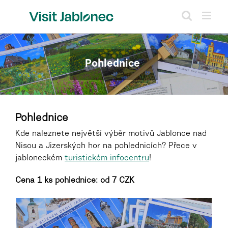
Přeskočit
na
obsah
Pohlednice
Pohlednice
Kde naleznete největší výběr motivů Jablonce nad
Nisou a Jizerských hor na pohlednicích? Přece v
jabloneckém
turistickém infocentru
!
Cena 1 ks pohlednice: od 7 CZK