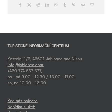
Facebook
X
Reddit
LinkedIn
WhatsApp
Tumblr
Pinterest
Vk
E-
mail
TURISTICKÉ INFORMAČNÍ CENTRUM
Kostelní 1/6, 46601 Jablonec nad Nisou
info@jablonec.com
,
+420 774 667 677,
po - pá 9.00 - 12.30 / 13.00 - 17.00,
so, ne 10.00 - 13.00
Kde nás najdete
Nabídka služeb