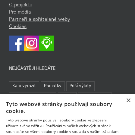
O projektu
Pro média
Partneři a spřátelené weby
Cookies
NEJČASTĚJI HLEDÁTE
Kam vyrazit
Památky
Pěší výlety
Rozhledny a vyhlídky
TOP 5
Turistické cíle
×
Tyto webové stránky používají soubory
Sklo a bižuterie
Jablonecká přehrada
Rozhledny
cookie.
Bavte se v Jablonci
Tyto webové stránky používají soubory cookie ke zlepšení
uživatelského zážitku. Používáním našich webových stránek
souhlasíte se všemi soubory cookie v souladu s našimi zásadami