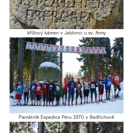
křížový kámen v Jablonci u sv. Anny
Památník Expedice Peru 1970 v Bedřichově