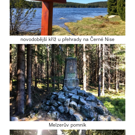
novodobější kříž u přehrady na Černé Nise
Melzerův pomník