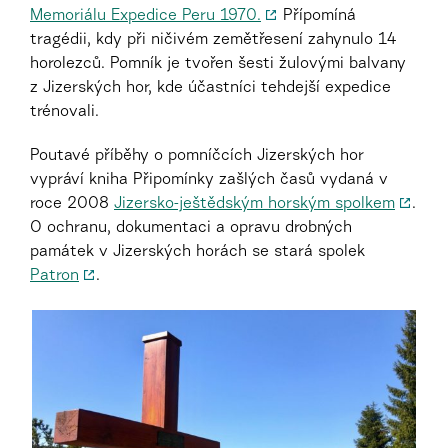
Memoriálu Expedice Peru 1970.
Přípomíná
tragédii, kdy při ničivém zemětřesení zahynulo 14
horolezců. Pomník je tvořen šesti žulovými balvany
z Jizerských hor, kde účastníci tehdejší expedice
trénovali.
Poutavé příběhy o pomníčcích Jizerských hor
vypráví kniha Připomínky zašlých časů vydaná v
roce 2008
Jizersko-ještědským horským spolkem
.
O ochranu, dokumentaci a opravu drobných
památek v Jizerských horách se stará spolek
Patron
.