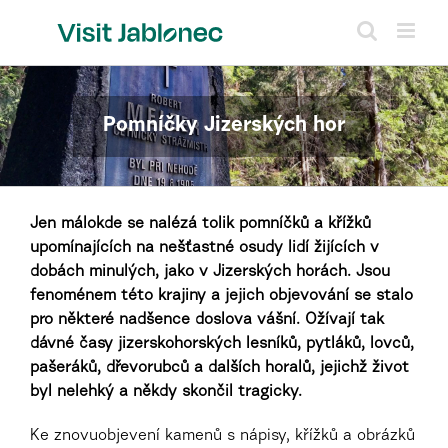
Přeskočit
na
obsah
Pomníčky Jizerských hor
Jen málokde se nalézá tolik pomníčků a křížků
upomínajících na nešťastné osudy lidí žijících v
dobách minulých, jako v Jizerských horách. Jsou
fenoménem této krajiny a jejich objevování se stalo
pro některé nadšence doslova vášní. Ožívají tak
dávné časy jizerskohorských lesníků, pytláků, lovců,
pašeráků, dřevorubců a dalších horalů, jejichž život
byl nelehký a někdy skončil tragicky.
Ke znovuobjevení kamenů s nápisy, křížků a obrázků