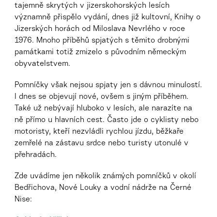
tajemně skrytých v jizerskohorských lesích
významně přispělo vydání, dnes již kultovní, Knihy o
Jizerských horách od Miloslava Nevrlého v roce
1976. Mnoho příběhů spjatých s těmito drobnými
památkami totiž zmizelo s původním německým
obyvatelstvem.
Pomníčky však nejsou spjaty jen s dávnou minulostí.
I dnes se objevují nové, ovšem s jiným příběhem.
Také už nebývají hluboko v lesích, ale narazíte na
ně přímo u hlavních cest. Často jde o cyklisty nebo
motoristy, kteří nezvládli rychlou jízdu, běžkaře
zemřelé na zástavu srdce nebo turisty utonulé v
přehradách.
Zde uvádíme jen několik známých pomníčků v okolí
Bedřichova, Nové Louky a vodní nádrže na Černé
Nise: