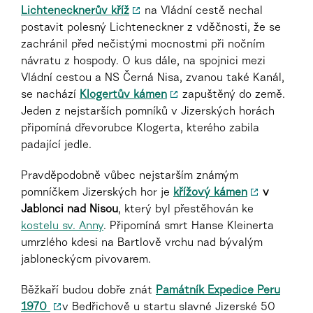
Lichtenecknerův kříž
na Vládní cestě nechal
postavit polesný Lichteneckner z vděčnosti, že se
zachránil před nečistými mocnostmi při nočním
návratu z hospody. O kus dále, na spojnici mezi
Vládní cestou a NS Černá Nisa, zvanou také Kanál,
se nachází
Klogertův kámen
zapuštěný do země.
Jeden z nejstarších pomníků v Jizerských horách
připomíná dřevorubce Klogerta, kterého zabila
padající jedle.
Pravděpodobně vůbec nejstarším známým
pomníčkem Jizerských hor je
křížový kámen
v
Jablonci nad Nisou
, který byl přestěhován ke
kostelu sv. Anny
. Připomíná smrt Hanse Kleinerta
umrzlého kdesi na Bartlově vrchu nad bývalým
jabloneckýcm pivovarem.
Běžkaří budou dobře znát
Památník Expedice Peru
1970
v Bedřichově u startu slavné Jizerské 50