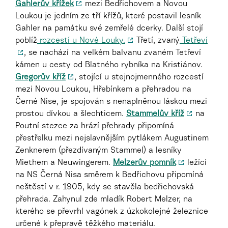
Gahlerův křížek
mezi Bedřichovem a Novou
Loukou je jedním ze tří křížů, které postavil lesník
Gahler na památku své zemřelé dcerky. Další stojí
poblíž
rozcestí u Nové Louky.
Třetí, zvaný
Tetřeví
, se nachází na velkém balvanu zvaném Tetřeví
kámen u cesty od Blatného rybníka na Kristiánov.
Gregorův kříž
, stojící u stejnojmenného rozcestí
mezi Novou Loukou, Hřebínkem a přehradou na
Černé Nise,
je spojován s nenaplněnou láskou mezi
prostou dívkou a šlechticem.
Stammelův kříž
na
Poutní stezce za hrází přehrady připomíná
přestřelku mezi nejslavnějším pytlákem Augustinem
Zenknerem (přezdívaným Stammel) a lesníky
Miethem a Neuwingerem.
Melzerův pomník
ležící
na NS Černá Nisa směrem k Bedřichovu připomíná
neštěstí v r. 1905, kdy se stavěla bedřichovská
přehrada. Zahynul zde mladík Robert Melzer, na
kterého se převrhl vagónek z úzkokolejné železnice
určené k přepravě těžkého materiálu.