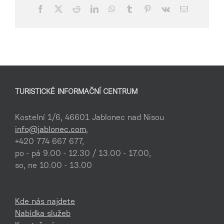
Facebook
X
Reddit
LinkedIn
WhatsApp
Tumblr
Pinterest
Vk
E-
mail
TURISTICKÉ INFORMAČNÍ CENTRUM
Kostelní 1/6, 46601 Jablonec nad Nisou
info@jablonec.com
,
+420 774 667 677,
po - pá 9.00 - 12.30 / 13.00 - 17.00,
so, ne 10.00 - 13.00
Kde nás najdete
Nabídka služeb