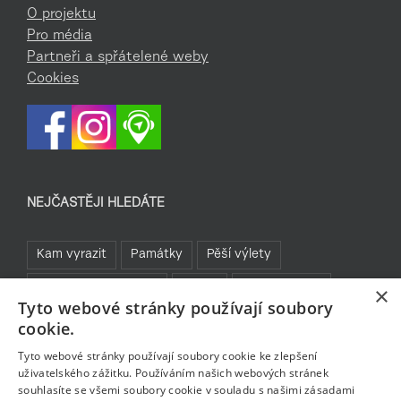
O projektu
Pro média
Partneři a spřátelené weby
Cookies
NEJČASTĚJI HLEDÁTE
Kam vyrazit
Památky
Pěší výlety
Rozhledny a vyhlídky
TOP 5
Turistické cíle
×
Tyto webové stránky používají soubory
Sklo a bižuterie
Jablonecká přehrada
Rozhledny
cookie.
Bavte se v Jablonci
Tyto webové stránky používají soubory cookie ke zlepšení
uživatelského zážitku. Používáním našich webových stránek
souhlasíte se všemi soubory cookie v souladu s našimi zásadami