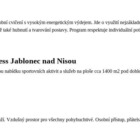
ní cvičení s vysokým energetickým výdejem. Jde o využití nejzákladn
ě také hubnutí a tvarování postavy. Program respektuje individuální po
ess Jablonec nad Nisou
u nabídku sportovních aktivit a služeb na ploše cca 1400 m2 pod dohle
ží. Vzdušný prostor pro všechny pohybuchtivé. Osobní přístup, přátels