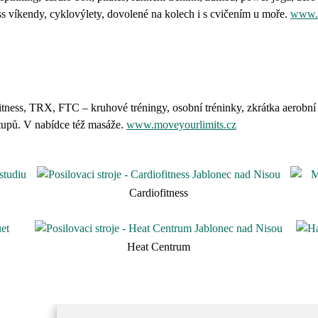
ss víkendy, cyklovýlety, dovolené na kolech i s cvičením u moře.
www.e
ess, TRX, FTC – kruhové tréningy, osobní tréninky, zkrátka aerobní a a
tupů. V nabídce též masáže.
www.moveyourlimits.cz
Cardiofitness
Heat Centrum