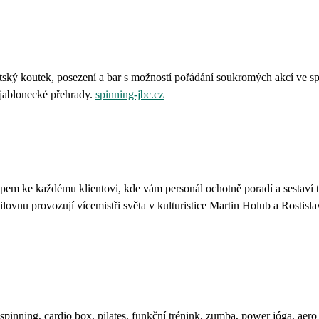
ětský koutek, posezení a bar s možností pořádání soukromých akcí ve s
 jablonecké přehrady.
spinning-jbc.cz
upem ke každému klientovi, kde vám personál ochotně poradí a sestaví 
lovnu provozují vícemistři světa v kulturistice Martin Holub a Rostisla
pinning, cardio box, pilates, funkční trénink, zumba, power jóga, aero