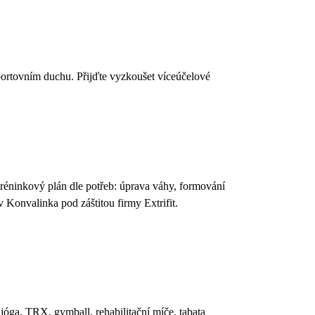
portovním duchu. Přijďte vyzkoušet víceúčelové
tréninkový plán dle potřeb: úprava váhy, formování
v Konvalinka pod záštitou firmy Extrifit.
 jóga, TRX, gymball, rehabilitační míče, tabata