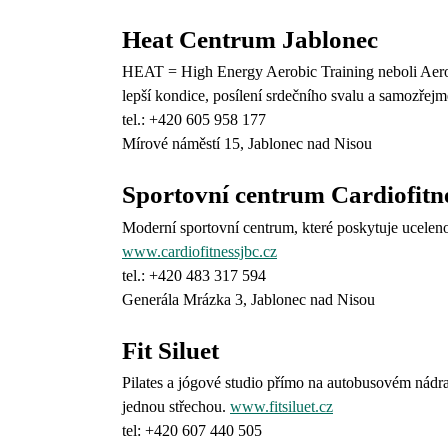
Heat Centrum Jablonec
HEAT = High Energy Aerobic Training neboli Aerob
lepší kondice, posílení srdečního svalu a samozřejm
tel.: +420
605 958 177
Mírové náměstí 15, Jablonec nad Nisou
Sportovní centrum Cardiofitn
Moderní sportovní centrum, které poskytuje uceleno
www.cardiofitnessjbc.cz
tel.:
+420 483 317 594
Generála Mrázka 3, Jablonec nad Nisou
Fit Siluet
Pilates a jógové studio přímo na autobusovém nádra
jednou střechou.
www.fitsiluet.cz
tel: +420 607 440 505