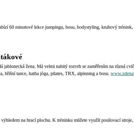
bízí 60 minutové lekce jumpingu, bosu, bodystyling, kruhový trénink, 
itákové
dá jablonecká žena. Má velmi nabitý rozvrh se zaměřením na různá cvič
a, břišní tance, hatha jóga, pilates, TRX, alpinning a bosu.
www.zdenav
výhledem na hrací plochu. K tréninku můžete využít posilovací stroje