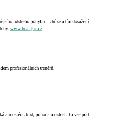
ějšího lidského pohybu – chůze a tím dosažení
třeby.
www.heat-jbc.cz
dem profesionálních trenérů.
ká atmosféra, klid, pohoda a radost. To vše pod