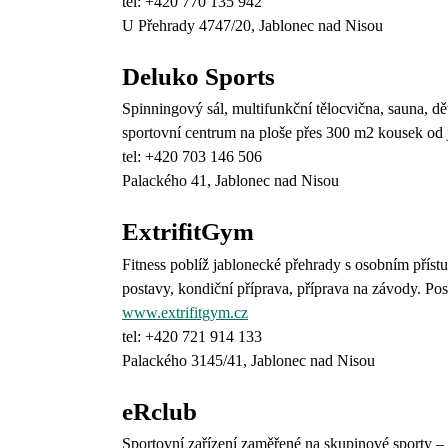
tel: +420 770 135 942
U Přehrady 4747/20, Jablonec nad Nisou
Deluko Sports
Spinningový sál, multifunkční tělocvična, sauna, d
sportovní centrum na ploše přes 300 m2 kousek od
tel: +420 703 146 506
Palackého 41, Jablonec nad Nisou
ExtrifitGym
Fitness poblíž jablonecké přehrady s osobním příst
postavy, kondiční příprava, příprava na závody. Posi
www.extrifitgym.cz
tel: +420 721 914 133
Palackého 3145/41, Jablonec nad Nisou
eRclub
Sportovní zařízení zaměřené na skupinové sporty – s