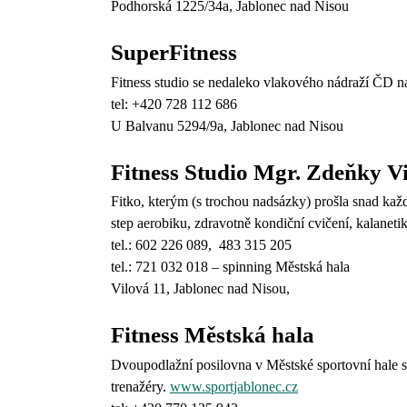
Podhorská 1225/34a, Jablonec nad Nisou
SuperFitness
Fitness studio se nedaleko vlakového nádraží ČD na
tel: +420 728 112 686
U Balvanu 5294/9a, Jablonec nad Nisou
Fitness Studio Mgr. Zdeňky V
Fitko, kterým (s trochou nadsázky) prošla snad kaž
step aerobiku, zdravotně kondiční cvičení, kalanetik
tel.: 602 226 089, 483 315 205
tel.: 721 032 018 – spinning Městská hala
Vilová 11, Jablonec nad Nisou,
Fitness Městská hala
Dvoupodlažní posilovna v Městské sportovní hale s 
trenažéry.
www.sportjablonec.cz