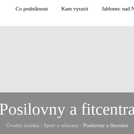
Co podniknout
Kam vyrazit
Jablonec nad 
Posilovny a fitcentr
Úvodní stránka
/
Sport a relaxace
/
Posilovny a fitcentra