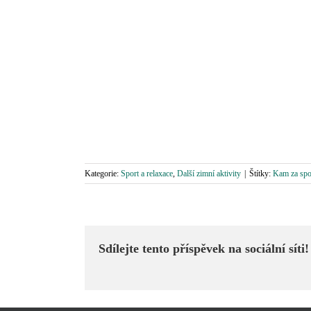
Kategorie:
Sport a relaxace
,
Další zimní aktivity
|
Štítky:
Kam za spo
Sdílejte tento příspěvek na sociální síti!