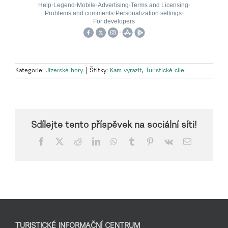
Kategorie:
Jizerské hory
|
Štítky:
Kam vyrazit
,
Turistické cíle
Sdílejte tento příspěvek na sociální síti!
Facebook
X
Reddit
LinkedIn
WhatsApp
Tumblr
Pinterest
Vk
E-
mail
TURISTICKÉ INFORMAČNÍ CENTRUM