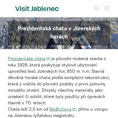
Přeskočit
na
obsah
Prezidentská chata v Jizerských
horách
Prezidentská chata
je původní roubená stavba z
roku 1928, která poskytuje stylové ubytování
uprostřed lesů Jizerských hor, 850 m. n.m. Slavná
dřevěná horská chata prošla kompletní rekonstrukcí,
která ji vrátila do původní podoby z první poloviny
minulého století. Zmizely všechny materiály jako
umakart či sololit, které byly použity při úpravách
hlavně v 70. letech.
Chata leží 2,5 km od
Bedřichova
, přímo u vstupu
na Jizerskou lyžařskou magistrálu.