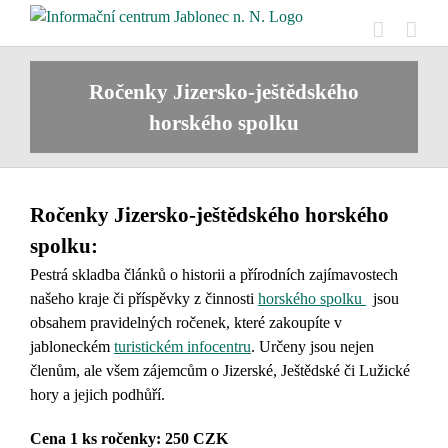
Přeskočit
na
obsah
Ročenky Jizersko-ještědského
horského spolku
Ročenky Jizersko-ještědského horského
spolku:
Pestrá skladba článků o historii a přírodních zajímavostech
našeho kraje či příspěvky z činnosti
horského spolku
jsou
obsahem pravidelných ročenek, které zakoupíte v
jabloneckém
turistickém infocentru
. Určeny jsou nejen
členům, ale všem zájemcům o Jizerské, Ještědské či Lužické
hory a jejich podhůří.
Cena 1 ks ročenky: 250 CZK