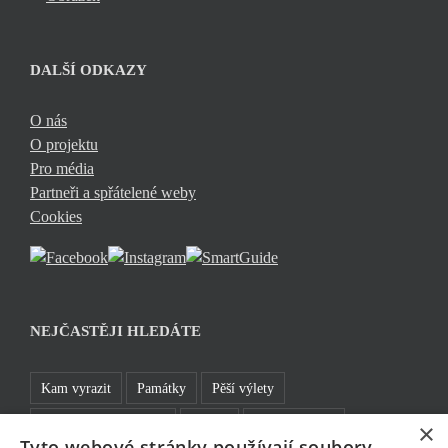
DALŠÍ ODKAZY
O nás
O projektu
Pro média
Partneři a spřátelené weby
Cookies
NEJČASTĚJI HLEDÁTE
Kam vyrazit
Památky
Pěší výlety
Rozhledny a vyhlídky
TOP 5
Turistické cíle
×
Tyto webové stránky používají soubory