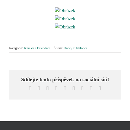
Kategorie:
Knížky a kalendáře
|
Štítky:
Dárky z Jablonce
Sdílejte tento příspěvek na sociální síti!
Facebook
X
Reddit
LinkedIn
WhatsApp
Tumblr
Pinterest
Vk
E-
mail