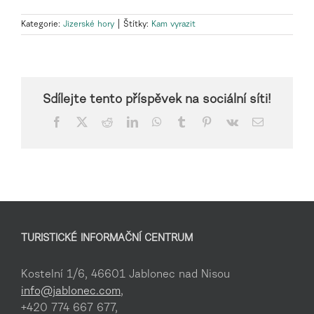
Kategorie:
Jizerské hory
|
Štítky:
Kam vyrazit
Sdílejte tento příspěvek na sociální síti!
Facebook
X
Reddit
LinkedIn
WhatsApp
Tumblr
Pinterest
Vk
E-
mail
TURISTICKÉ INFORMAČNÍ CENTRUM
Kostelní 1/6, 46601 Jablonec nad Nisou
info@jablonec.com
,
+420 774 667 677,