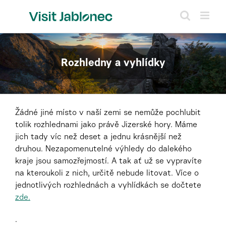
Přeskočit
na
obsah
Rozhledny a vyhlídky
Žádné jiné místo v naší zemi se nemůže pochlubit
tolik rozhlednami jako právě Jizerské hory. Máme
jich tady víc než deset a jednu krásnější než
druhou. Nezapomenutelné výhledy do dalekého
kraje jsou samozřejmostí. A tak ať už se vypravíte
na kteroukoli z nich, určitě nebude litovat. Více o
jednotlivých rozhlednách a vyhlídkách se dočtete
zde.
.