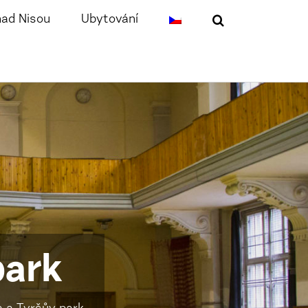
nad Nisou
Ubytování
park