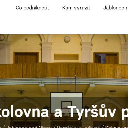
Co podniknout
Kam vyrazit
Jablonec 
olovna a Tyršův 