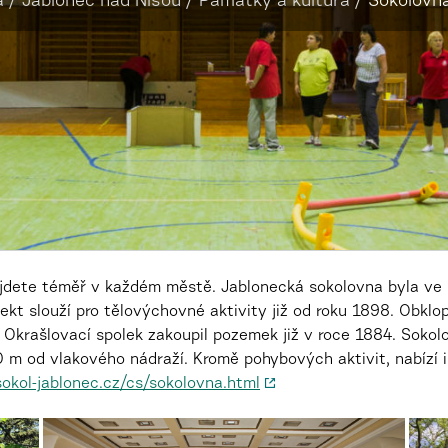
a
/
Jablonec nad Nisou
/
Památky a kultura
/
Sokolovna
ajdete téměř v každém městě.
Jablonecká sokolovna byla ve 
kt slouží pro tělovýchovné aktivity již od roku 1898. Obkl
ní Okrašlovací spolek zakoupil pozemek již v roce 1884. Sok
0 m od vlakového nádraží
. Kromě pohybových aktivit, nabízí 
kol-jablonec.cz/cs/sokolovna.html