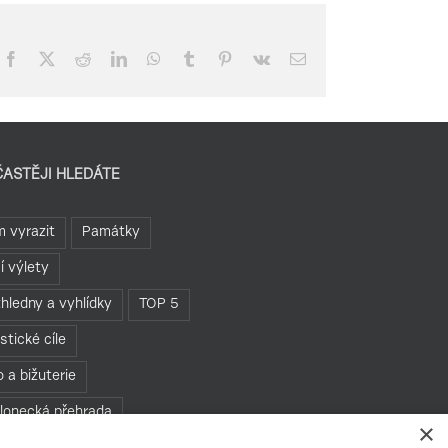
Facebook
X
Reddit
LinkedIn
WhatsApp
Tumblr
Pinterest
Vk
E-
mail
ČASTĚJI HLEDÁTE
 vyrazit
Památky
í výlety
hledny a vyhlídky
TOP 5
istické cíle
o a bižuterie
lonecká přehrada
×