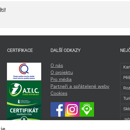
ti!
CERTIFIKACE
DALŠÍ ODKAZY
NEJ
O nás
Kam
O projektu
Pěš
Pro média
Partneři a spřátelené weby
Roz
Cookies
Tur
Skl
Jab
ie.