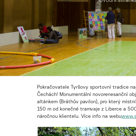
Úvodní stránk
Pokračovatele Tyršovy sportovní tradice n
Čechách! Monumentální novorenesanční obje
altánkem (Bráthův pavilon), pro který míst
150 m od konečné tramvaje z Liberce a 50
náročnou klientelu. Více info na webu
www.so