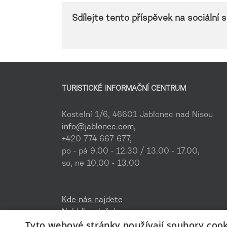
Sdílejte tento příspěvek na sociální sí
TURISTICKÉ INFORMAČNÍ CENTRUM
Kostelní 1/6, 46601 Jablonec nad Nisou
info@jablonec.com
,
+420 774 667 677,
po - pá 9.00 - 12.30 / 13.00 - 17.00,
so, ne 10.00 - 13.00
Kde nás najdete
Nabídka služeb
Tyto webové stránky používají soubory cook
Ke stažení