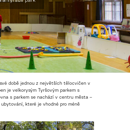
 a Tyršův park
své době jednou z největších tělocvičen v
open je velkorysým Tyršovým parkem s
olovna s parkem se nachází
v centru města –
i ubytování, které je vhodné pro méně